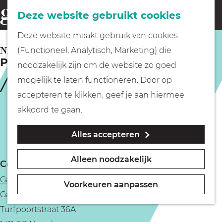
Fietsen
Deze website gebruikt cookies
menu
Z
G
Deze website maakt gebruik van cookies
o
Wandelen
a
NAARDEN
(Functioneel, Analytisch, Marketing) die
e
Poging 1
n
noodzakelijk zijn om de website zo goed
k
Varen
a
mogelijk te laten functioneren. Door op
e
a
accepteren te klikken, geef je aan hiermee
n
r
Met kinderen
akkoord te gaan.
d
Alles accepteren
e
Geocachen
h
Alleen noodzakelijk
Contact
o
Naar het museum
Galerie Pouloeuff
m
Voorkeuren aanpassen
Galerie Pouleouff
e
Winkelen
Turfpoortstraat 36A
p