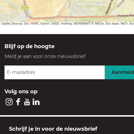
m
o
m
Leaflet
|
Sources: Esri, HERE, Garmin, USGS, Intermap, INCREMENT P, NRCan, Esri Japan, METI, Esri Ch
Blijf op de hoogte
Meld je aan voor onze nieuwsbrief
Aanmel
Volg ons op
I
F
Y
L
n
a
o
i
s
c
u
n
GOOI & VECHT
Schrijf je in voor de nieuwsbrief
t
e
T
k