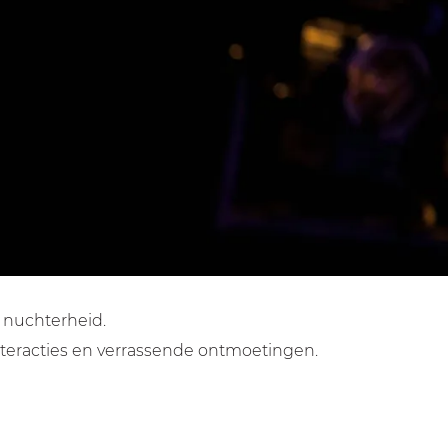
 nuchterheid.
interacties en verrassende ontmoetingen.