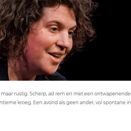
 maar rustig. Scherp, ad rem en met een ontwapenende
n intieme kroeg. Een avond als geen ander, vol spontane 