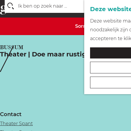
Deze website
Z
G
Deze website maak
o
Sorry, deze activiteit 
a
noodzakelijk zijn
e
n
accepteren te kli
k
a
BUSSUM
e
Theater | Doe maar rustig | Kim Schu
a
n
r
d
e
h
o
m
Contact
e
Theater Spant
p