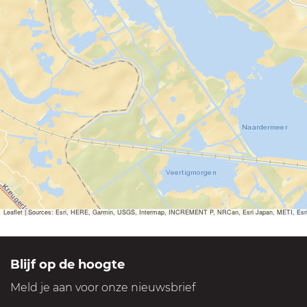
Leaflet
|
Sources: Esri, HERE, Garmin, USGS, Intermap, INCREMENT P, NRCan, Esri Japan, METI, Esri Ch
Blijf op de hoogte
Meld je aan voor onze nieuwsbrief