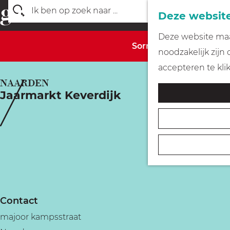
Deze website
Z
G
Deze website maak
o
Sorry, deze activiteit 
a
noodzakelijk zijn
e
n
accepteren te kli
k
a
NAARDEN
e
Jaarmarkt Keverdijk
a
n
r
d
e
h
o
m
Contact
e
majoor kampsstraat
p