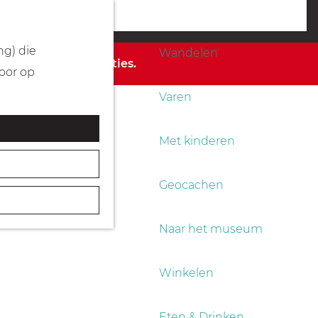
Fietsen
menu
ng) die
Wandelen
 de beschikbare opties.
Door op
Varen
Met kinderen
Geocachen
Naar het museum
Winkelen
Eten & Drinken