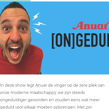
r
a
a
O
-
r
r
n
O
-
-
g
n
O
O
e
g
n
n
d
e
g
g
u
d
e
e
l
u
d
d
d
l
u
u
i
d
l
l
g
i
d
d
G
g
i
i
e
In deze show legt Anuar de vinger op de zere plek van
G
g
g
d
onze moderne maatschappij: we zijn steeds
e
G
G
u
ongeduldiger geworden en zouden eens wat meer
d
e
e
l
geduld voor elkaar moeten opbrengen. Met zijn