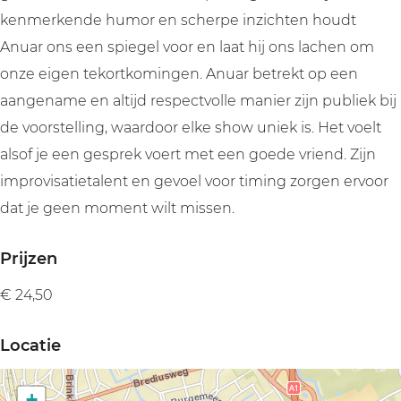
u
d
d
d
kenmerkende humor en scherpe inzichten houdt
l
u
u
i
Anuar ons een spiegel voor en laat hij ons lachen om
d
l
l
g
onze eigen tekortkomingen. Anuar betrekt op een
i
d
d
aangename en altijd respectvolle manier zijn publiek bij
g
i
i
de voorstelling, waardoor elke show uniek is. Het voelt
g
g
alsof je een gesprek voert met een goede vriend. Zijn
improvisatietalent en gevoel voor timing zorgen ervoor
dat je geen moment wilt missen.
Prijzen
€ 24,50
Locatie
+