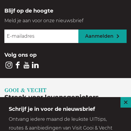
e
d
Blijf op de hoogte
u
l
Meld je aan voor onze nieuwsbrief
d
i
g
Aanmelden
Volg ons op
I
F
Y
L
n
a
o
i
s
c
u
n
GOOI & VECHT
t
e
T
k
Streek voor levensgenieters
a
b
u
e
S
Schrijf je in voor de nieuwsbrief
Geniet in een prachtige, historische en groene
g
o
b
d
l
Ontvang iedere maand de leukste UITtips,
setting
r
o
e
I
u
routes & aanbiedingen van Visit Gooi & Vecht
a
k
V
n