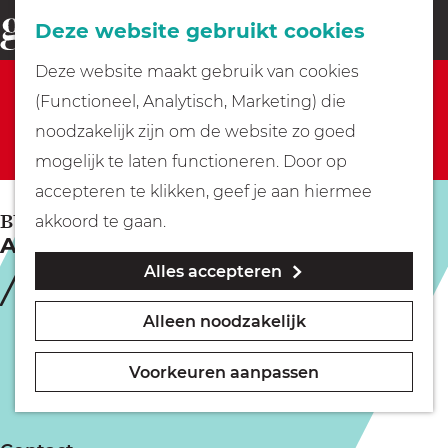
Fietsen
Deze website gebruikt cookies
menu
Z
G
Deze website maakt gebruik van cookies
o
Sorry, deze activiteit is niet meer beschikbaar.
Wandelen
a
(Functioneel, Analytisch, Marketing) die
e
Bekijk het
actuele aanbod
voor de beschikbare
n
noodzakelijk zijn om de website zo goed
k
opties.
Varen
a
mogelijk te laten functioneren. Door op
e
a
accepteren te klikken, geef je aan hiermee
n
r
Met kinderen
BUSSUM
akkoord te gaan.
Anuar - Ongeduldig Geduldig
d
Alles accepteren
e
Geocachen
h
Alleen noodzakelijk
o
Naar het museum
m
Voorkeuren aanpassen
e
Winkelen
p