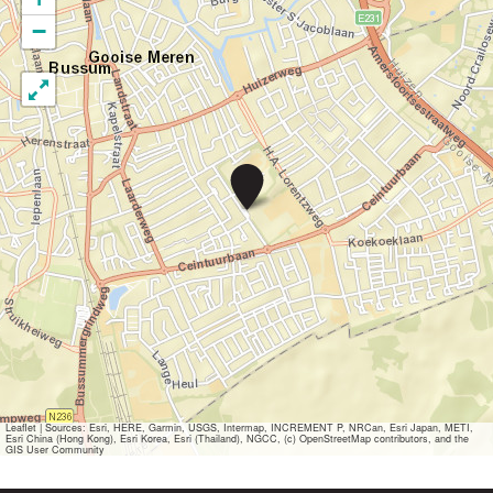
−
A
n
u
a
r
-
O
n
g
e
d
u
l
d
Leaflet
|
Sources: Esri, HERE, Garmin, USGS, Intermap, INCREMENT P, NRCan, Esri Japan, METI,
Esri China (Hong Kong), Esri Korea, Esri (Thailand), NGCC, (c) OpenStreetMap contributors, and the
i
GIS User Community
g
G