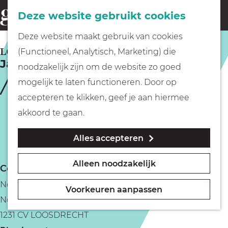
Fietsen
Deze website gebruikt cookies
menu
Z
G
Deze website maakt gebruik van cookies
o
Wandelen
a
LOOSDRECHT
(Functioneel, Analytisch, Marketing) die
e
Jaarmarkt Nieuw Loosdrecht
n
noodzakelijk zijn om de website zo goed
k
Varen
a
mogelijk te laten functioneren. Door op
e
a
accepteren te klikken, geef je aan hiermee
n
r
Met kinderen
akkoord te gaan.
d
Alles accepteren
e
Geocachen
h
Alleen noodzakelijk
Contact
o
Naar het museum
Nootweg
m
Voorkeuren aanpassen
Nootweg 34
e
Winkelen
1231 CV LOOSDRECHT
p