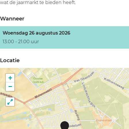
t
h
wat de jaarmarkt te bieden heeft.
t
Wanneer
Woensdag 26 augustus 2026
13.00 - 21.00 uur
Locatie
+
−
J
a