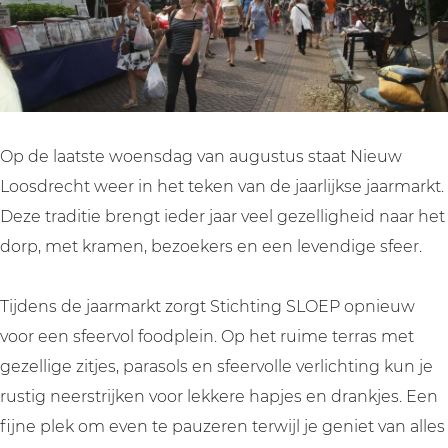
e
N
t
k
e
u
i
N
t
u
w
e
i
N
w
L
u
e
i
L
o
w
u
e
o
o
L
w
u
o
Op de laatste woensdag van augustus staat Nieuw
s
o
L
w
s
Loosdrecht weer in het teken van de jaarlijkse jaarmarkt.
d
o
o
L
d
Deze traditie brengt ieder jaar veel gezelligheid naar het
r
s
o
o
r
dorp, met kramen, bezoekers en een levendige sfeer.
e
d
s
o
e
c
r
d
s
c
Tijdens de jaarmarkt zorgt Stichting SLOEP opnieuw
h
e
r
d
h
voor een sfeervol foodplein. Op het ruime terras met
t
c
e
r
t
gezellige zitjes, parasols en sfeervolle verlichting kun je
h
c
e
rustig neerstrijken voor lekkere hapjes en drankjes. Een
t
h
c
fijne plek om even te pauzeren terwijl je geniet van alles