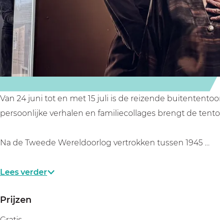
B
B
i
u
u
t
i
i
e
t
t
n
e
e
e
n
n
x
e
e
p
Van 24 juni tot en met 15 juli is de reizende buitentento
x
x
o
persoonlijke verhalen en familiecollages brengt de tent
p
p
s
o
o
i
Na de Tweede Wereldoorlog vertrokken tussen 1945 …
s
s
t
i
i
i
Lees verder
t
t
e
i
i
Prijzen
e
e
Gratis