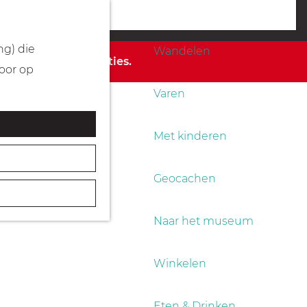
Fietsen
menu
ng) die
Wandelen
 de beschikbare opties.
Door op
Varen
Met kinderen
Geocachen
Naar het museum
Winkelen
Eten & Drinken