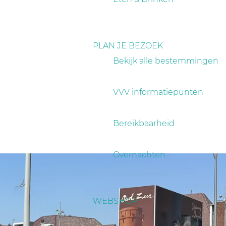
PLAN JE BEZOEK
Bekijk alle bestemmingen
VVV informatiepunten
Bereikbaarheid
Overnachten
WEBSHOP