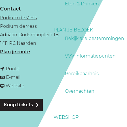
a
Eten & Drinken
Contact
g
Podium deMess
e
Podium deMess
PLAN JE BEZOEK
Adriaan Dortsmanplein 1B
Bekijk alle bestemmingen
1411 RC Naarden
n
Plan je route
VVV informatiepunten
a
n
a
Route
Bereikbaarheid
a
n
r
E-mail
a
a
v
P
Website
Overnachten
r
a
a
o
P
r
n
l
Koop tickets
o
P
P
i
WEBSHOP
l
o
o
t