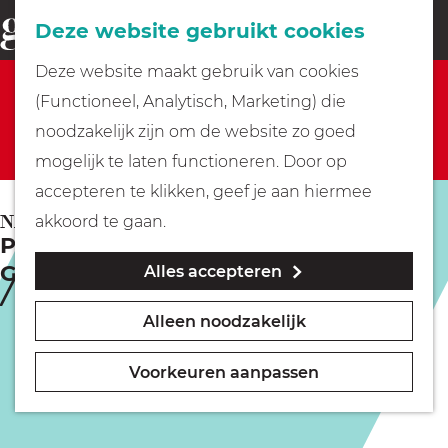
Fietsen
Deze website gebruikt cookies
menu
Z
G
Deze website maakt gebruik van cookies
o
Sorry, deze activiteit is niet meer beschikbaar.
Wandelen
a
(Functioneel, Analytisch, Marketing) die
e
Bekijk het
actuele aanbod
voor de beschikbare
n
noodzakelijk zijn om de website zo goed
k
opties.
Varen
a
mogelijk te laten functioneren. Door op
e
a
accepteren te klikken, geef je aan hiermee
n
r
Met kinderen
NAARDEN
akkoord te gaan.
Politiek Café | de
d
Gemeenteraadsverkiezingen
Alles accepteren
e
Geocachen
h
Alleen noodzakelijk
o
Naar het museum
m
Voorkeuren aanpassen
e
Winkelen
p