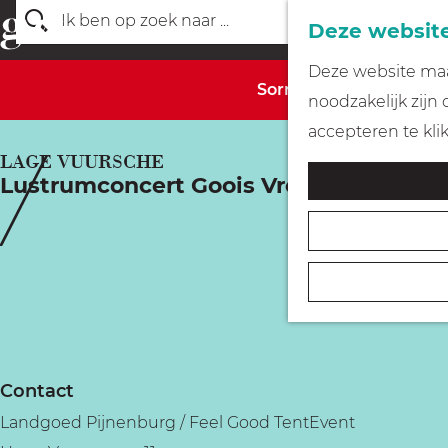
Deze website
Z
G
Deze website maak
o
Sorry, deze activiteit 
a
noodzakelijk zijn
e
n
accepteren te kli
k
a
LAGE VUURSCHE
e
Lustrumconcert Goois Vrouwenkoor
a
n
r
d
e
h
o
m
Contact
e
Landgoed Pijnenburg / Feel Good TentEvent
p