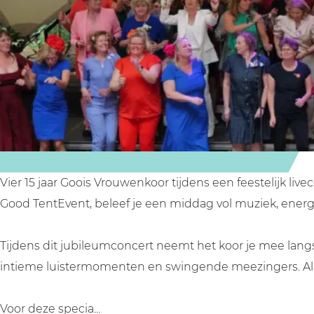
n
c
m
n
c
o
c
c
e
n
o
e
r
c
n
r
t
e
c
t
G
r
e
G
o
t
r
o
o
G
t
o
i
o
G
i
Vier 15 jaar Goois Vrouwenkoor tijdens een feestelijk li
s
o
o
s
Good TentEvent, beleef je een middag vol muziek, ener
V
i
o
V
r
s
i
r
Tijdens dit jubileumconcert neemt het koor je mee langs
o
V
s
o
intieme luistermomenten en swingende meezingers. Alle
u
r
V
u
w
o
r
w
Voor deze specia…