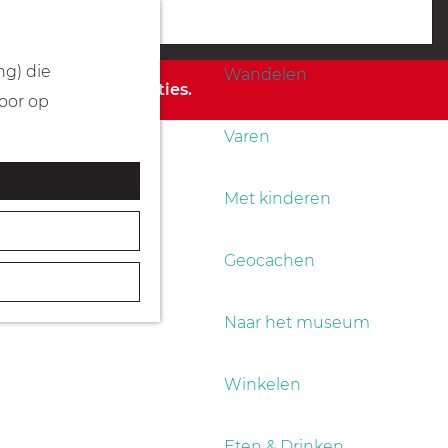
Fietsen
menu
ng) die
Wandelen
 de beschikbare opties.
Door op
Varen
Met kinderen
Geocachen
Naar het museum
Winkelen
Eten & Drinken