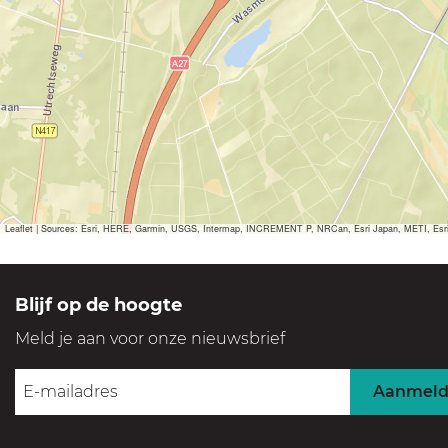
Leaflet
|
Sources: Esri, HERE, Garmin, USGS, Intermap, INCREMENT P, NRCan, Esri Japan, METI, Esri Ch
Blijf op de hoogte
Meld je aan voor onze nieuwsbrief
Aanmel