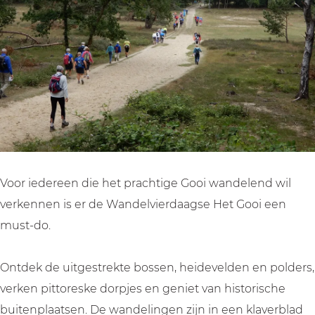
v
l
e
i
v
r
e
i
d
r
e
a
d
r
a
a
d
g
a
a
s
g
a
e
s
g
h
Voor iedereen die het prachtige Gooi wandelend wil
e
s
e
verkennen is er de Wandelvierdaagse Het Gooi een
h
e
t
must-do.
e
h
G
t
e
o
Ontdek de uitgestrekte bossen, heidevelden en polders,
G
t
o
verken pittoreske dorpjes en geniet van historische
o
G
i
buitenplaatsen. De wandelingen zijn in een klaverblad