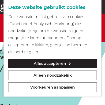
Fietsen
Deze website gebruikt cookies
menu
Z
G
Deze website maakt gebruik van cookies
o
Sorry, deze activiteit is niet meer beschikbaar.
Wandelen
a
(Functioneel, Analytisch, Marketing) die
e
Bekijk het
actuele aanbod
voor de beschikbare
n
noodzakelijk zijn om de website zo goed
k
opties.
Varen
a
mogelijk te laten functioneren. Door op
e
a
accepteren te klikken, geef je aan hiermee
n
r
Met kinderen
LAREN
akkoord te gaan.
Wandelvierdaagse het Gooi
d
Alles accepteren
e
Geocachen
h
Alleen noodzakelijk
o
Naar het museum
m
Voorkeuren aanpassen
e
Winkelen
p