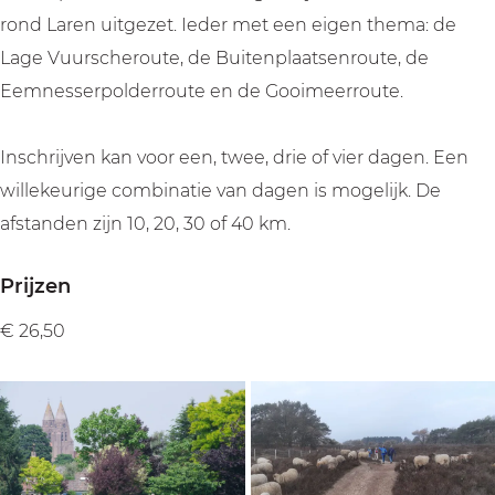
o
o
rond Laren uitgezet. Ieder met een eigen thema: de
i
o
Lage Vuurscheroute, de Buitenplaatsenroute, de
i
Eemnesserpolderroute en de Gooimeerroute.
Inschrijven kan voor een, twee, drie of vier dagen. Een
willekeurige combinatie van dagen is mogelijk. De
afstanden zijn 10, 20, 30 of 40 km.
Prijzen
€ 26,50