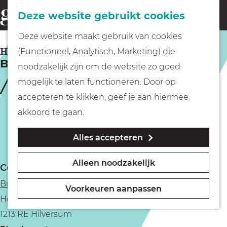
Fietsen
Deze website gebruikt cookies
menu
Z
G
Deze website maakt gebruik van cookies
o
Wandelen
a
HILVERSUM
(Functioneel, Analytisch, Marketing) die
e
Bosbios
n
noodzakelijk zijn om de website zo goed
k
Varen
a
mogelijk te laten functioneren. Door op
e
a
accepteren te klikken, geef je aan hiermee
n
r
Met kinderen
akkoord te gaan.
d
Alles accepteren
e
Geocachen
h
Alleen noodzakelijk
Contact
o
Naar het museum
Buitenplaats De Hoorneboeg
m
Voorkeuren aanpassen
Hoorneboeg 5
e
Winkelen
1213 RE Hilversum
p