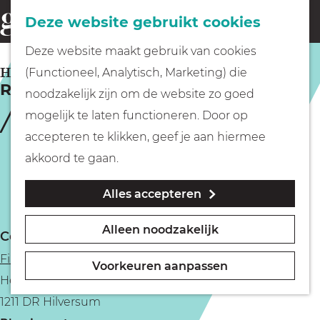
Fietsen
Deze website gebruikt cookies
menu
Z
G
Deze website maakt gebruik van cookies
o
Wandelen
a
HILVERSUM
(Functioneel, Analytisch, Marketing) die
e
Rainbow Night | Jim Queen (16+)
n
noodzakelijk zijn om de website zo goed
k
Varen
a
mogelijk te laten functioneren. Door op
e
a
accepteren te klikken, geef je aan hiermee
n
r
Met kinderen
akkoord te gaan.
d
Alles accepteren
e
Geocachen
h
Alleen noodzakelijk
Contact
o
Naar het museum
Filmtheater Hilversum
m
Voorkeuren aanpassen
Herenplein 5
e
Winkelen
1211 DR Hilversum
p