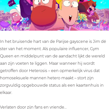
g
g
t
h
h
|
t
t
J
|
|
i
J
J
m
i
i
Q
In het bruisende hart van de Parijse gayscene is Jim dé
m
m
u
ster van het moment. Als populaire influencer, Gym
Q
Q
e
Queen en middelpunt van de aandacht lijkt de wereld
u
u
e
aan zijn voeten te liggen. Maar wanneer hij wordt
e
e
n
getroffen door Heterosis – een opmerkelijk virus dat
e
e
(
homoseksuele mannen hetero maakt – stort zijn
n
n
1
zorgvuldig opgebouwde status als een kaartenhuis in
(
(
6
elkaar.
1
1
+
6
6
)
Verlaten door zijn fans en vriende…