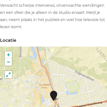
i
i
w
Verwacht scherpe interviews, onverwachte wendingen
j
j
o
en een sfeer die je alleen in de studio ervaart. Meld je
w
w
n
aan, neem plaats in het publiek en voel hoe televisie tot
o
o
e
leven komt.
n
n
n
e
e
Locatie
n
n
+
−
R
T
L
T