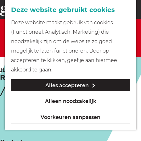
Fietsen
Deze website gebruikt cookies
menu
Z
G
Deze website maakt gebruik van cookies
o
Sorry, deze activiteit is niet meer beschikbaar.
Wandelen
a
(Functioneel, Analytisch, Marketing) die
e
Bekijk het
actuele aanbod
voor de beschikbare
n
noodzakelijk zijn om de website zo goed
k
opties.
Varen
a
mogelijk te laten functioneren. Door op
e
a
accepteren te klikken, geef je aan hiermee
n
r
Met kinderen
HILVERSUM
akkoord te gaan.
RTL Tonight | TV opname bijwonen
d
Alles accepteren
e
Geocachen
h
Alleen noodzakelijk
o
Naar het museum
m
Voorkeuren aanpassen
e
Winkelen
p