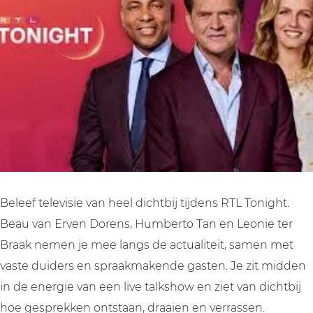
n
n
g
i
i
h
g
g
t
h
h
|
t
t
T
|
|
V
T
T
o
V
V
p
o
o
n
p
p
a
Beleef televisie van heel dichtbij tijdens RTL Tonight.
n
n
m
Beau van Erven Dorens, Humberto Tan en Leonie ter
a
a
e
Braak nemen je mee langs de actualiteit, samen met
m
m
b
vaste duiders en spraakmakende gasten. Je zit midden
e
e
i
in de energie van een live talkshow en ziet van dichtbij
b
b
j
hoe gesprekken ontstaan, draaien en verrassen.