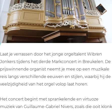
c
c
n
o
o
c
n
n
e
c
c
r
e
e
t
r
r
d
t
t
o
d
d
o
Laat je verrassen door het jonge orgeltalent Wibren
o
o
r
Jonkers tijdens het derde Markconcert in Breukelen. De
o
o
W
prijswinnende organist neemt je mee op een muzikale
r
r
i
reis langs verschillende eeuwen en stijlen, waarbij hij de
W
W
b
veelzijdigheid van het orgel volop laat horen.
i
i
r
b
b
e
Het concert begint met sprankelende en virtuoze
r
r
n
muziek van Guillaume-Gabriel Nivers, zoals die ooit klonk