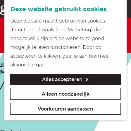
Fietsen
Deze website gebruikt cookies
menu
Z
G
Deze website maakt gebruik van cookies
o
Sorry, deze activiteit is niet meer beschikbaar.
Wandelen
a
(Functioneel, Analytisch, Marketing) die
e
Bekijk het
actuele aanbod
voor de beschikbare
n
noodzakelijk zijn om de website zo goed
k
opties.
Varen
a
mogelijk te laten functioneren. Door op
e
a
accepteren te klikken, geef je aan hiermee
n
r
Met kinderen
BREUKELEN
akkoord te gaan.
Marktconcert door Wibren Jonkers
d
Alles accepteren
e
Geocachen
h
Alleen noodzakelijk
o
Naar het museum
m
Voorkeuren aanpassen
e
Winkelen
p