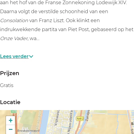
e
e
J
aan het hof van de Franse Zonnekoning Lodewijk XIV.
n
n
o
Daarna volgt de verstilde schoonheid van een
J
J
n
Consolation
van Franz Liszt. Ook klinkt een
o
o
k
indrukwekkende partita van Piet Post, gebaseerd op het
n
n
e
Onze Vader
, wa…
k
k
r
e
e
s
Lees verder
r
r
Prijzen
s
s
Gratis
Locatie
+
−