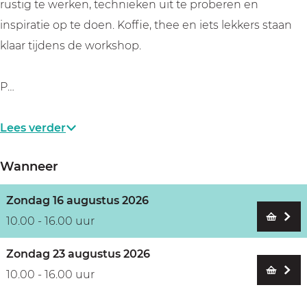
r
w
z
r
rustig te werken, technieken uit te proberen en
t
a
w
t
inspiratie op te doen. Koffie, thee en iets lekkers staan
p
r
a
p
klaar tijdens de workshop.
a
t
r
a
p
p
t
p
P…
i
a
p
i
e
p
a
e
Lees verder
r
i
p
r
Wanneer
e
i
r
e
Zondag 16 augustus 2026
r
10.00 - 16.00 uur
Zondag 23 augustus 2026
10.00 - 16.00 uur