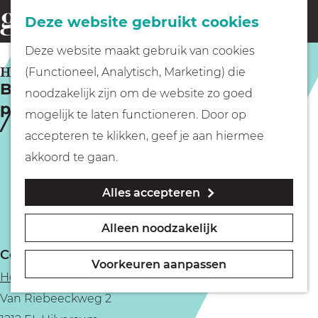
Fietsen
Deze website gebruikt cookies
menu
Z
G
Deze website maakt gebruik van cookies
o
Wandelen
a
HILVERSUM
(Functioneel, Analytisch, Marketing) die
e
Botanisch tekenen: wit op zwart
n
noodzakelijk zijn om de website zo goed
k
papier
Varen
a
mogelijk te laten functioneren. Door op
e
a
accepteren te klikken, geef je aan hiermee
n
r
Met kinderen
akkoord te gaan.
d
Alles accepteren
e
Geocachen
h
Alleen noodzakelijk
o
Naar het museum
Contact
m
Voorkeuren aanpassen
Het Ontwerpfabriekje
e
Winkelen
Van Riebeeckweg 2
p