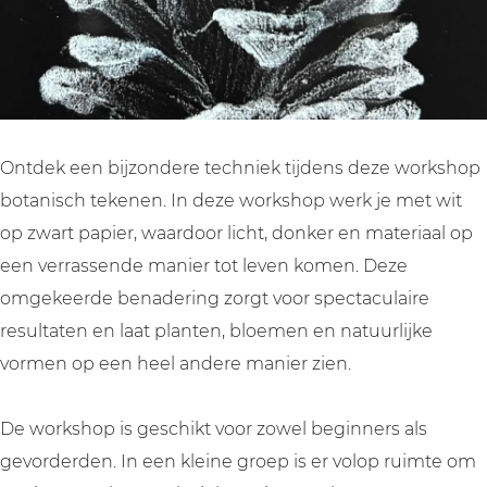
e
h
c
e
k
t
h
k
e
e
t
e
n
k
e
n
e
e
k
e
n
n
e
n
Ontdek een bijzondere techniek tijdens deze workshop
:
e
n
:
botanisch tekenen. In deze workshop werk je met wit
w
n
e
w
op zwart papier, waardoor licht, donker en materiaal op
i
:
n
i
een verrassende manier tot leven komen. Deze
t
w
:
t
omgekeerde benadering zorgt voor spectaculaire
o
i
w
o
resultaten en laat planten, bloemen en natuurlijke
p
t
i
p
vormen op een heel andere manier zien.
z
o
t
z
w
p
o
w
De workshop is geschikt voor zowel beginners als
a
z
p
a
gevorderden. In een kleine groep is er volop ruimte om