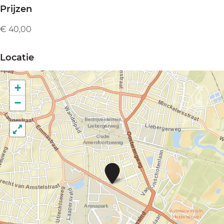
Prijzen
€ 40,00
Locatie
+
−
B
o
t
a
n
i
s