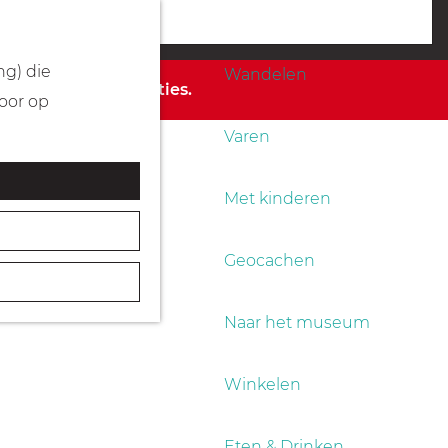
Fietsen
menu
ng) die
Wandelen
 de beschikbare opties.
Door op
Varen
Met kinderen
Geocachen
Naar het museum
Winkelen
Eten & Drinken