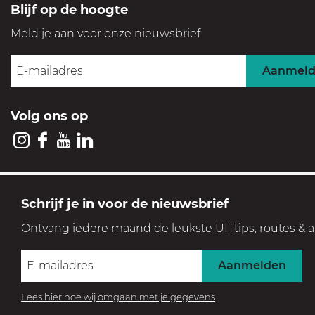
Blijf op de hoogte
Meld je aan voor onze nieuwsbrief
Aanmel
Volg ons op
I
F
Y
L
n
a
o
i
s
c
u
n
GOOI & VECHT
Schrijf je in voor de nieuwsbrief
t
e
T
k
Streek voor levensgenieters
Ontvang iedere maand de leukste UITtips, routes & a
a
b
u
e
Geniet in een prachtige, historische en groene setting
g
o
b
d
Aanmelden
r
o
e
I
a
k
V
n
Lees hier hoe wij omgaan met je gegevens
© 2026 Visit Gooi & Vecht |
Event aanmelden
|
Contact
|