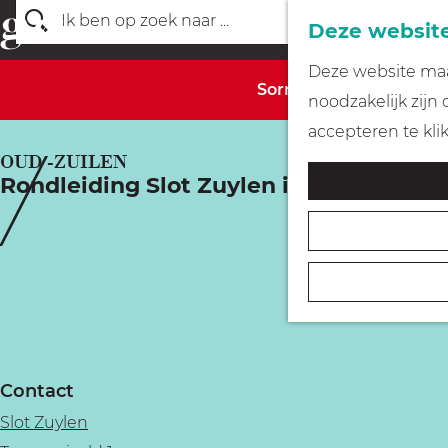
Deze website
Z
G
Deze website maak
o
Sorry, deze activiteit 
a
noodzakelijk zijn
e
n
accepteren te kli
k
a
OUD -ZUILEN
e
Rondleiding Slot Zuylen in Oorlogstijd
a
n
r
d
e
h
o
m
Contact
e
Slot Zuylen
p