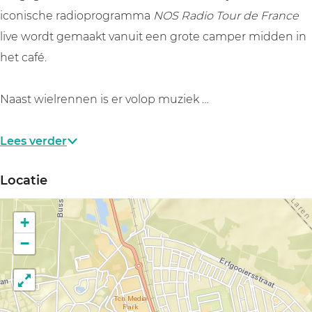
e
e
i
iconische radioprogramma
NOS Radio Tour de France
k
k
j
live wordt gemaakt vanuit een grote camper midden in
i
i
k
het café.
j
j
e
k
k
n
Naast wielrennen is er volop muziek …
e
e
n
n
Lees verder
Locatie
+
−