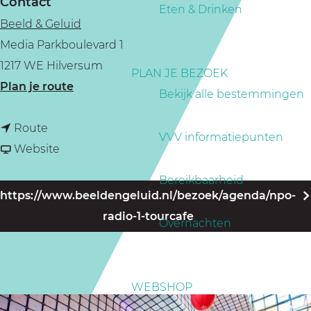
Contact
a
Eten & Drinken
Beeld & Geluid
g
Media Parkboulevard 1
e
1217 WE Hilversum
PLAN JE BEZOEK
n
Plan je route
Bekijk alle bestemmingen
a
n
a
Route
VVV informatiepunten
a
v
r
Website
a
a
K
Bereikbaarheid
r
n
o
https://www.beeldengeluid.nl/bezoek/agenda/npo-
K
K
m
radio-1-tourcafe
Overnachten
o
o
l
m
m
i
l
l
v
WEBSHOP
i
i
e