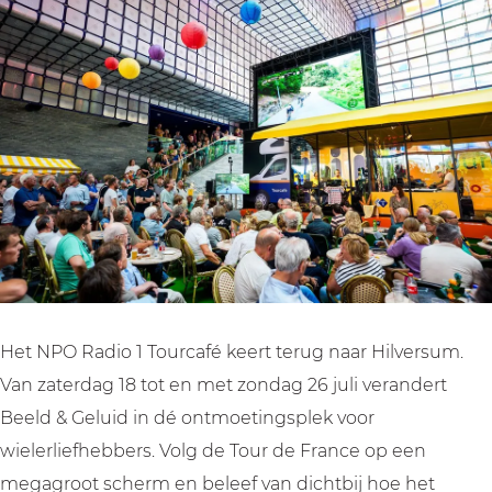
v
v
d
e
e
e
d
d
T
e
e
o
T
T
u
o
o
r
u
u
d
r
r
e
d
d
F
e
e
r
F
F
a
Het NPO Radio 1 Tourcafé keert terug naar Hilversum.
r
r
n
Van zaterdag 18 tot en met zondag 26 juli verandert
a
a
c
Beeld & Geluid in dé ontmoetingsplek voor
n
n
e
wielerliefhebbers. Volg de Tour de France op een
c
c
k
megagroot scherm en beleef van dichtbij hoe het