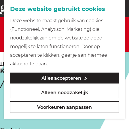
Fietsen
Deze website gebruikt cookies
menu
Z
G
Deze website maakt gebruik van cookies
o
Sorry, deze activiteit is niet meer beschikbaar.
Wandelen
a
(Functioneel, Analytisch, Marketing) die
e
Bekijk het
actuele aanbod
voor de beschikbare
n
noodzakelijk zijn om de website zo goed
k
opties.
Varen
a
mogelijk te laten functioneren. Door op
e
a
accepteren te klikken, geef je aan hiermee
n
r
Met kinderen
HILVERSUM
akkoord te gaan.
Kom live de Tour de France kijken
d
Alles accepteren
e
Geocachen
h
Alleen noodzakelijk
o
Naar het museum
m
Voorkeuren aanpassen
e
Winkelen
p