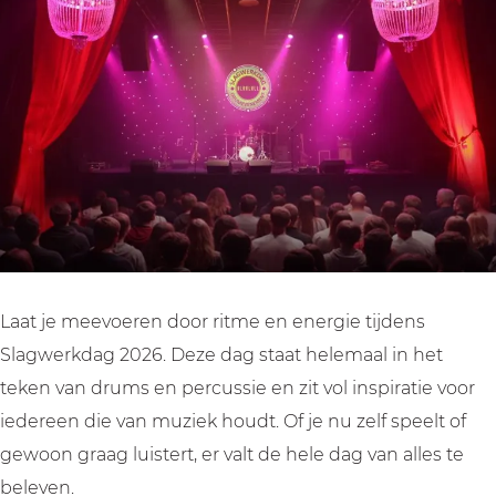
e
e
k
r
r
d
k
k
a
d
d
g
a
a
g
g
Laat je meevoeren door ritme en energie tijdens
Slagwerkdag 2026. Deze dag staat helemaal in het
teken van drums en percussie en zit vol inspiratie voor
iedereen die van muziek houdt. Of je nu zelf speelt of
gewoon graag luistert, er valt de hele dag van alles te
beleven.