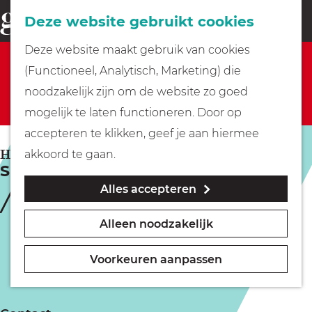
Fietsen
Deze website gebruikt cookies
menu
Z
G
Deze website maakt gebruik van cookies
o
Sorry, deze activiteit is niet meer beschikbaar.
Wandelen
a
(Functioneel, Analytisch, Marketing) die
e
Bekijk het
actuele aanbod
voor de beschikbare
n
noodzakelijk zijn om de website zo goed
k
opties.
Varen
a
mogelijk te laten functioneren. Door op
e
a
accepteren te klikken, geef je aan hiermee
n
r
Met kinderen
HILVERSUM
akkoord te gaan.
Slagwerkdag
d
Alles accepteren
e
Geocachen
h
Alleen noodzakelijk
o
Naar het museum
m
Voorkeuren aanpassen
e
Winkelen
p