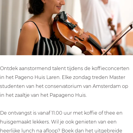
r
c
n
o
r
t
e
c
n
t
|
r
e
c
|
P
t
r
e
P
a
|
t
r
a
p
P
|
t
p
a
a
P
|
a
g
p
a
P
g
Ontdek aanstormend talent tijdens de koffieconcerten
e
a
p
a
e
in het Pageno Huis Laren. Elke zondag treden Master
n
g
a
p
n
studenten van het conservatorium van Amsterdam op
o
e
g
a
o
in het zaaltje van het Papageno Huis.
H
n
e
g
H
u
o
n
e
u
De ontvangst is vanaf 11.00 uur met koffie of thee en
i
H
o
n
i
huisgemaakt lekkers. Wil je ook genieten van een
s
u
H
o
s
heerlijke lunch na afloop? Boek dan het uitgebreide