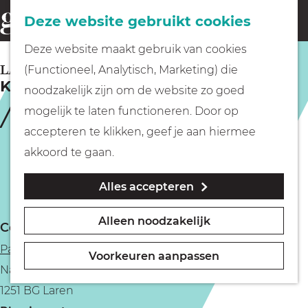
Fietsen
Deze website gebruikt cookies
menu
Z
G
Deze website maakt gebruik van cookies
o
Wandelen
a
LAREN
(Functioneel, Analytisch, Marketing) die
e
Koffieconcert | Papageno Huis Laren
n
noodzakelijk zijn om de website zo goed
k
Varen
a
mogelijk te laten functioneren. Door op
e
a
accepteren te klikken, geef je aan hiermee
n
r
Met kinderen
akkoord te gaan.
d
Alles accepteren
e
Geocachen
h
Alleen noodzakelijk
Contact
o
Naar het museum
Papageno Huis
m
Voorkeuren aanpassen
Naarderstraat 77
e
Winkelen
1251 BG Laren
p