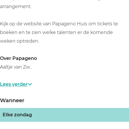
L
i
u
H
L
arrangement.
a
s
i
u
a
r
L
s
i
r
Kijk op de website van Papageno Huis om tickets te
e
a
L
s
e
boeken en te zien welke talenten er de komende
n
r
a
L
n
weken optreden.
e
r
a
n
e
r
Over Papageno
n
e
Aaltje van Zw…
n
Lees verder
Wanneer
Elke zondag