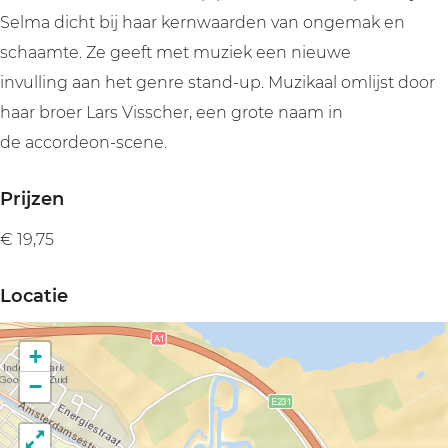
k
j
j
i
Selma dicht bij haar kernwaarden van ongemak en
l
k
k
e
schaamte. Ze geeft met muziek een nieuwe
i
l
l
v
invulling aan het genre stand-up. Muzikaal omlijst door
e
i
i
e
haar broer Lars Visscher, een grote naam in
v
e
e
r
de accordeon-scene.
e
v
v
r
e
e
Prijzen
r
r
€ 19,75
Locatie
+
−