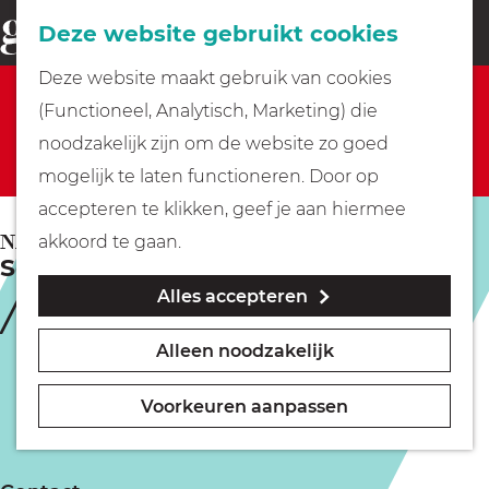
Fietsen
Deze website gebruikt cookies
menu
Z
G
Deze website maakt gebruik van cookies
o
Sorry, deze activiteit is niet meer beschikbaar.
Wandelen
a
(Functioneel, Analytisch, Marketing) die
e
Bekijk het
actuele aanbod
voor de beschikbare
n
noodzakelijk zijn om de website zo goed
k
opties.
Varen
a
mogelijk te laten functioneren. Door op
e
a
accepteren te klikken, geef je aan hiermee
n
r
Met kinderen
NAARDEN
akkoord te gaan.
Selma Visscher | Ik kijk liever
d
Alles accepteren
e
Geocachen
h
Alleen noodzakelijk
o
Naar het museum
m
Voorkeuren aanpassen
e
Winkelen
p