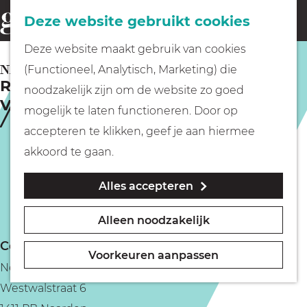
Fietsen
Deze website gebruikt cookies
menu
Z
G
Deze website maakt gebruik van cookies
o
Wandelen
a
NAARDEN
(Functioneel, Analytisch, Marketing) die
e
Rondleiding met gids in
n
noodzakelijk zijn om de website zo goed
k
Vestingmuseum Naarden
Varen
a
mogelijk te laten functioneren. Door op
e
a
accepteren te klikken, geef je aan hiermee
n
r
Met kinderen
akkoord te gaan.
d
Alles accepteren
e
Geocachen
h
Alleen noodzakelijk
o
Naar het museum
Contact
m
Voorkeuren aanpassen
Nederlands Vestingmuseum
e
Winkelen
Westwalstraat 6
p