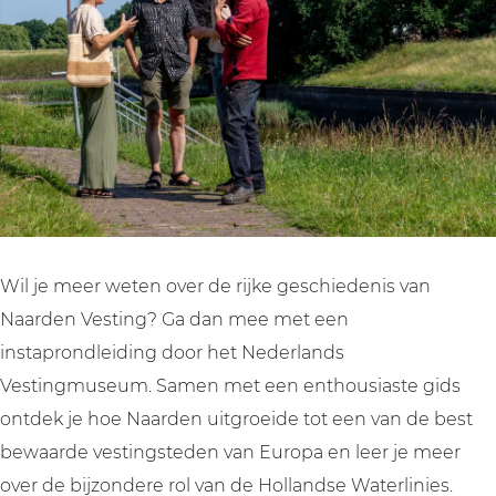
g
i
d
i
g
m
n
i
d
m
e
g
n
i
e
t
m
g
n
t
g
e
m
g
g
i
t
e
m
i
d
g
t
e
d
s
i
g
t
s
i
d
i
g
i
Wil je meer weten over de rijke geschiedenis van
n
s
d
i
n
Naarden Vesting? Ga dan mee met een
V
i
s
d
V
instaprondleiding door het Nederlands
e
n
i
s
e
Vestingmuseum. Samen met een enthousiaste gids
s
V
n
i
s
ontdek je hoe Naarden uitgroeide tot een van de best
t
e
V
n
t
bewaarde vestingsteden van Europa en leer je meer
i
s
e
V
i
over de bijzondere rol van de Hollandse Waterlinies.