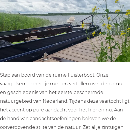
h
c
c
o
t
h
h
v
o
t
t
e
v
o
o
r
e
v
v
h
r
e
e
e
h
r
r
t
e
h
h
N
t
e
e
a
Stap aan boord van de ruime fluisterboot. Onze
N
t
t
a
vaargidsen nemen je mee en vertellen over de natuur
a
N
N
r
en geschiedenis van het eerste beschermde
a
a
a
d
natuurgebied van Nederland. Tijdens deze vaartocht ligt
r
a
a
e
het accent op pure aandacht voor het hier en nu. Aan
d
r
r
r
de hand van aandachtsoefeningen beleven we de
e
d
d
m
oorverdovende stilte van de natuur. Zet al je zintuigen