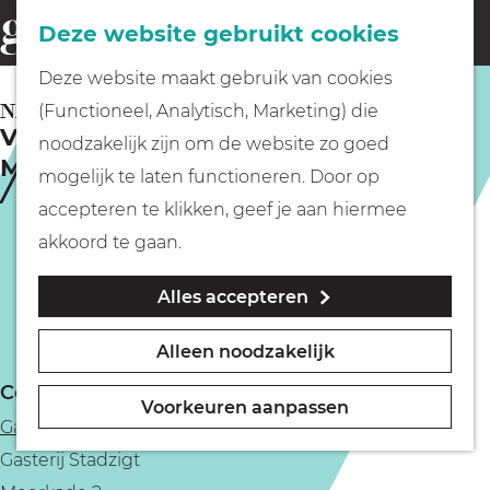
Fietsen
Deze website gebruikt cookies
menu
Z
G
Deze website maakt gebruik van cookies
o
Wandelen
a
NAARDEN
(Functioneel, Analytisch, Marketing) die
e
Vaartocht over het Naardermeer
n
noodzakelijk zijn om de website zo goed
k
MINDFUL
Varen
a
mogelijk te laten functioneren. Door op
e
a
accepteren te klikken, geef je aan hiermee
n
r
Met kinderen
akkoord te gaan.
d
Alles accepteren
e
Geocachen
h
Alleen noodzakelijk
o
Naar het museum
Contact
m
Voorkeuren aanpassen
Gasterij Stadzigt Naardermeer
e
Winkelen
Gasterij Stadzigt
p