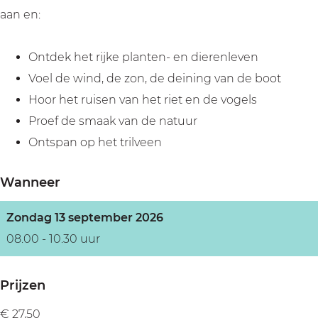
r
e
e
e
aan en:
m
r
r
e
e
m
m
r
Ontdek het rijke planten- en dierenleven
e
e
e
M
Voel de wind, de zon, de deining van de boot
r
e
e
I
Hoor het ruisen van het riet en de vogels
M
r
r
N
Proef de smaak van de natuur
I
M
M
D
Ontspan op het trilveen
N
I
I
F
D
N
N
U
Wanneer
F
D
D
L
U
F
F
Zondag 13 september 2026
L
U
U
08.00 - 10.30 uur
L
L
Prijzen
€ 27,50