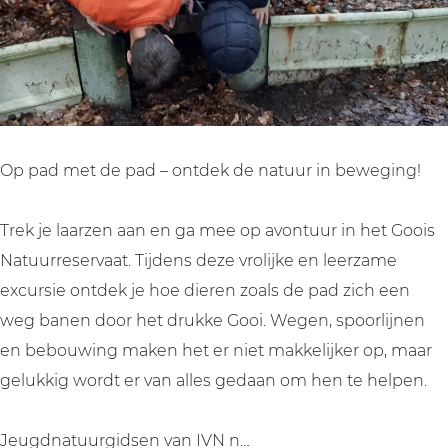
v
v
o
o
o
r
o
o
g
r
r
e
g
g
z
e
e
i
Op pad met de pad – ontdek de natuur in beweging!
z
z
n
i
i
n
Trek je laarzen aan en ga mee op avontuur in het Goois
n
n
e
Natuurreservaat. Tijdens deze vrolijke en leerzame
n
n
n
excursie ontdek je hoe dieren zoals de pad zich een
e
e
weg banen door het drukke Gooi. Wegen, spoorlijnen
n
n
en bebouwing maken het er niet makkelijker op, maar
gelukkig wordt er van alles gedaan om hen te helpen.
Jeugdnatuurgidsen van IVN n…