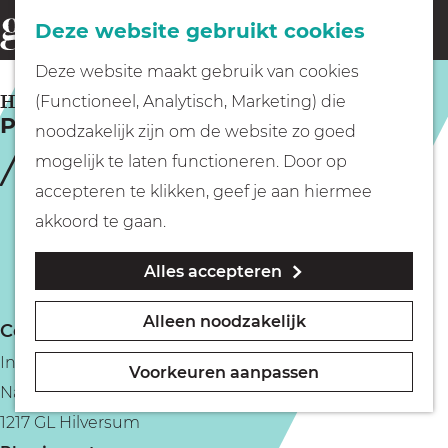
Fietsen
Deze website gebruikt cookies
menu
Z
G
Deze website maakt gebruik van cookies
o
Wandelen
a
HILVERSUM
(Functioneel, Analytisch, Marketing) die
e
Paddenpad voor gezinnen
n
noodzakelijk zijn om de website zo goed
k
Varen
a
mogelijk te laten functioneren. Door op
e
a
accepteren te klikken, geef je aan hiermee
n
r
Met kinderen
akkoord te gaan.
d
Alles accepteren
e
Geocachen
h
Alleen noodzakelijk
Contact
o
Naar het museum
Infoschuur 't Gooi
m
Voorkeuren aanpassen
Naarderweg 103A
e
Winkelen
1217 GL Hilversum
p