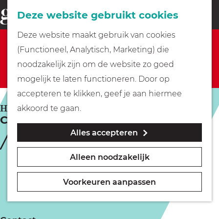
Fietsen
Deze website gebruikt cookies
menu
Z
G
Deze website maakt gebruik van cookies
o
Sorry, deze activiteit is niet meer beschikbaar.
Wandelen
a
(Functioneel, Analytisch, Marketing) die
e
Bekijk het
actuele aanbod
voor de beschikbare
n
noodzakelijk zijn om de website zo goed
k
opties.
Varen
a
mogelijk te laten functioneren. Door op
e
a
accepteren te klikken, geef je aan hiermee
n
r
Met kinderen
HILVERSUM
akkoord te gaan.
Comedy Corner: Try-out
d
Alles accepteren
e
Geocachen
h
Alleen noodzakelijk
o
Naar het museum
m
Voorkeuren aanpassen
e
Winkelen
p