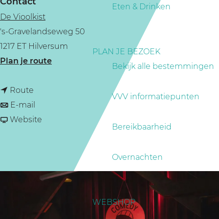
Contact
a
Eten & Drinken
De Vioolkist
g
's-Gravelandseweg 50
e
1217 ET Hilversum
PLAN JE BEZOEK
n
Plan je route
Bekijk alle bestemmingen
a
n
a
Route
VVV informatiepunten
a
n
r
E-mail
a
a
v
C
Website
Bereikbaarheid
r
a
a
o
C
r
n
m
Overnachten
o
C
C
e
m
o
o
d
e
m
m
y
WEBSHOP
d
e
e
C