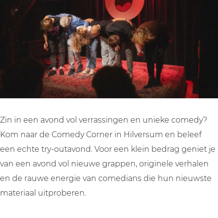
y
d
d
o
C
y
y
r
o
C
C
n
r
o
o
e
n
r
r
r
e
n
n
:
r
e
e
T
:
r
r
r
T
:
:
y
Zin in een avond vol verrassingen en unieke comedy?
r
T
T
-
Kom naar de Comedy Corner in Hilversum en beleef
y
r
r
o
een echte try-outavond. Voor een klein bedrag geniet je
-
y
y
u
van een avond vol nieuwe grappen, originele verhalen
o
-
-
t
en de rauwe energie van comedians die hun nieuwste
u
o
o
materiaal uitproberen.
t
u
u