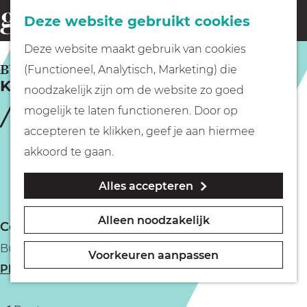
Fietsen
Deze website gebruikt cookies
menu
Z
G
Deze website maakt gebruik van cookies
o
Wandelen
a
BUSSUM
(Functioneel, Analytisch, Marketing) die
e
Koopjesdag Bussum
n
noodzakelijk zijn om de website zo goed
k
Varen
a
mogelijk te laten functioneren. Door op
e
a
accepteren te klikken, geef je aan hiermee
n
r
Met kinderen
akkoord te gaan.
d
Alles accepteren
e
Geocachen
h
Alleen noodzakelijk
Contact
o
Naar het museum
Bussum
m
Voorkeuren aanpassen
n
Plan je route
e
Winkelen
a
p