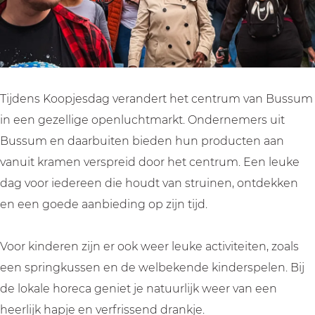
u
B
B
s
s
u
u
u
s
s
s
m
u
s
s
m
u
u
Tijdens Koopjesdag verandert het centrum van Bussum
m
m
in een gezellige openluchtmarkt. Ondernemers uit
Bussum en daarbuiten bieden hun producten aan
vanuit kramen verspreid door het centrum. Een leuke
dag voor iedereen die houdt van struinen, ontdekken
en een goede aanbieding op zijn tijd.
Voor kinderen zijn er ook weer leuke activiteiten, zoals
een springkussen en de welbekende kinderspelen. Bij
de lokale horeca geniet je natuurlijk weer van een
heerlijk hapje en verfrissend drankje.