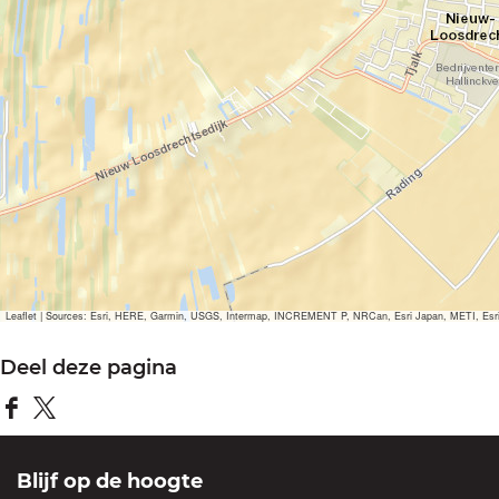
Leaflet
|
Sources: Esri, HERE, Garmin, USGS, Intermap, INCREMENT P, NRCan, Esri Japan, METI, Esri Ch
Deel deze pagina
D
D
e
e
Blijf op de hoogte
e
e