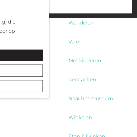
Fietsen
menu
ng) die
Wandelen
Door op
Varen
Met kinderen
Geocachen
Naar het museum
Winkelen
Eten & Drinken