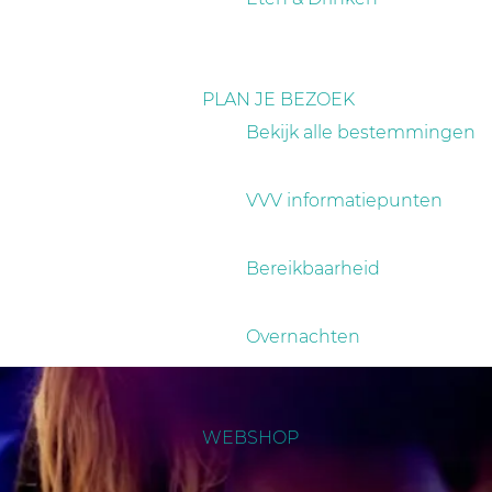
PLAN JE BEZOEK
Bekijk alle bestemmingen
VVV informatiepunten
Bereikbaarheid
Overnachten
WEBSHOP