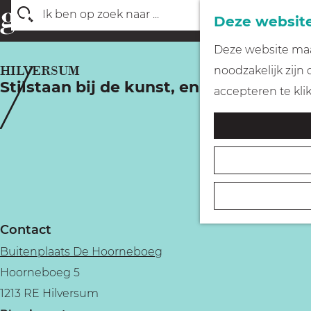
Deze website
Z
G
Deze website maak
o
a
HILVERSUM
noodzakelijk zijn
e
Stilstaan bij de kunst, en jezelf
n
accepteren te kli
k
a
e
a
n
r
d
e
h
Contact
o
Buitenplaats De Hoorneboeg
m
Hoorneboeg 5
e
1213 RE Hilversum
p