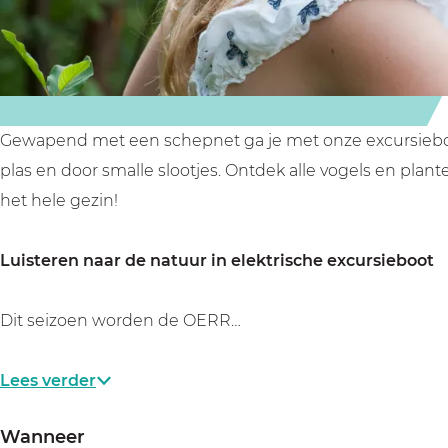
r
a
s
f
a
a
f
r
a
i
Gewapend met een schepnet ga je met onze excursieboot 
r
A
plas en door smalle slootjes. Ontdek alle vogels en pla
i
n
het hele gezin!
A
k
n
e
Luisteren naar de natuur in elektrische excursieboot
k
v
e
e
Dit seizoen worden de OERR…
v
e
e
n
Lees verder
e
s
n
e
Wanneer