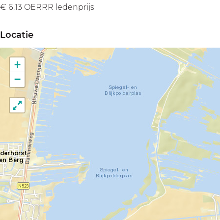
€ 6,13 OERRR ledenprijs
Locatie
+
−