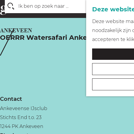
Deze website
Z
G
Deze website maak
o
a
ANKEVEEN
noodzakelijk zijn
e
OERRR Watersafari Ankeveense Plass
n
accepteren te kli
k
a
e
a
n
r
d
e
h
Contact
o
Ankeveense IJsclub
m
Stichts End t.o. 23
e
1244 PK Ankeveen
p