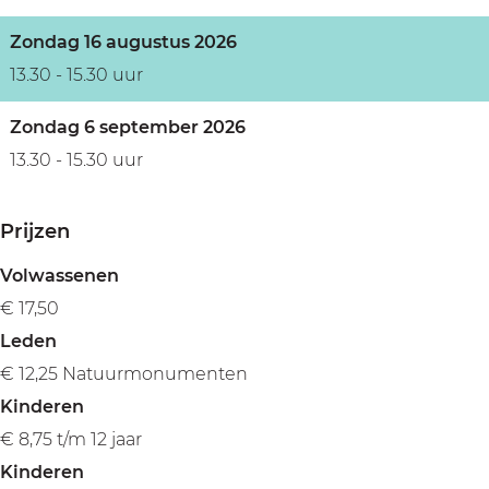
s
P
e
l
Zondag 16 augustus 2026
P
a
13.30 - 15.30 uur
l
s
Zondag 6 september 2026
a
s
13.30 - 15.30 uur
s
e
s
n
Prijzen
e
n
Volwassenen
€ 17,50
Leden
€ 12,25 Natuurmonumenten
Kinderen
€ 8,75 t/m 12 jaar
Kinderen