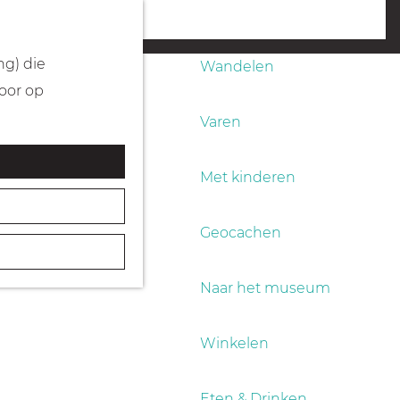
Fietsen
menu
ng) die
Wandelen
Door op
Varen
Met kinderen
Geocachen
Naar het museum
Winkelen
Eten & Drinken