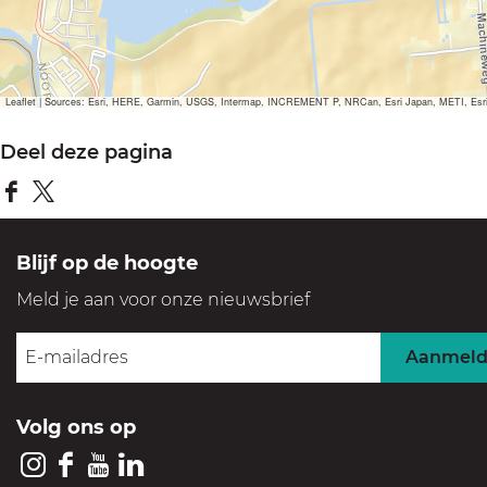
Leaflet
|
Sources: Esri, HERE, Garmin, USGS, Intermap, INCREMENT P, NRCan, Esri Japan, METI, Esri Ch
Deel deze pagina
D
D
e
e
Blijf op de hoogte
e
e
Meld je aan voor onze nieuwsbrief
l
l
d
d
Aanmel
e
e
z
z
Volg ons op
e
e
p
p
I
F
Y
L