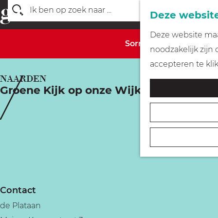
Deze website
Z
G
Deze website maak
o
Sorry, deze activiteit 
a
noodzakelijk zijn
e
n
accepteren te kli
k
a
NAARDEN
e
Groene Kijk op onze Wijk
a
n
r
d
e
h
o
m
Contact
e
de Plataan
p