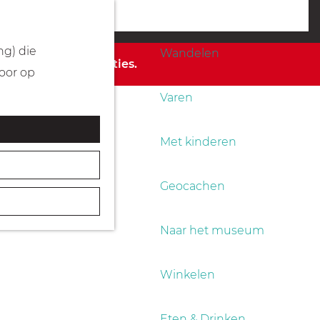
Fietsen
menu
ng) die
Wandelen
 de beschikbare opties.
Door op
Varen
Met kinderen
Geocachen
Naar het museum
Winkelen
Eten & Drinken