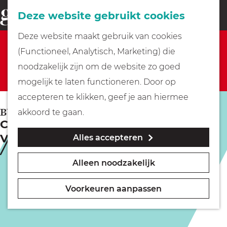
Fietsen
Deze website gebruikt cookies
menu
Z
G
Deze website maakt gebruik van cookies
o
Sorry, deze activiteit is niet meer beschikbaar.
Wandelen
a
(Functioneel, Analytisch, Marketing) die
e
Bekijk het
actuele aanbod
voor de beschikbare
n
noodzakelijk zijn om de website zo goed
k
opties.
Varen
a
mogelijk te laten functioneren. Door op
e
a
accepteren te klikken, geef je aan hiermee
n
r
Met kinderen
BUSSUM
akkoord te gaan.
Cabaret | Op Scherp | Jasper van der
d
Veen
Alles accepteren
e
Geocachen
h
Alleen noodzakelijk
o
Naar het museum
m
Voorkeuren aanpassen
e
Winkelen
p