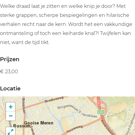
p
a
J
|
p
Welke draad laat je zitten en welke knip je door? Met
e
s
a
J
e
sterke grappen, scherpe bespiegelingen en hilarische
r
p
s
a
r
verhalen recht naar de kern. Wordt het een vakkundige
v
e
p
s
v
ontmanteling of toch een keiharde knal?! Twijfelen kan
a
r
e
p
a
niet, want de tijd tikt.
n
v
r
e
n
d
a
v
r
d
Prijzen
e
n
a
v
e
€ 23,00
r
d
n
a
r
V
e
d
n
V
Locatie
e
r
e
d
e
e
V
r
e
e
+
n
e
V
r
n
−
e
e
V
n
e
e