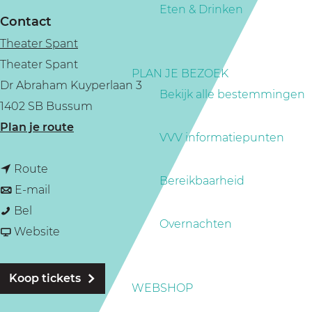
a
Eten & Drinken
Contact
g
Theater Spant
e
Theater Spant
PLAN JE BEZOEK
Dr Abraham Kuyperlaan 3
Bekijk alle bestemmingen
1402 SB Bussum
n
Plan je route
VVV informatiepunten
a
n
a
Route
Bereikbaarheid
a
n
r
E-mail
C
a
a
C
Bel
Overnachten
a
r
a
v
a
Website
b
C
r
a
b
a
a
C
n
a
Koop tickets
WEBSHOP
r
b
a
C
r