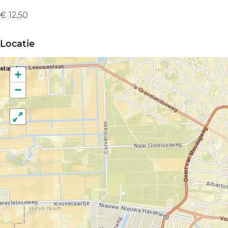
€ 12,50
Locatie
+
−