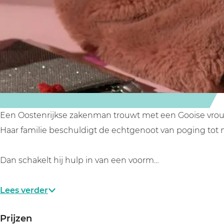
G
G
l
e
e
d
l
l
d
d
Een Oostenrijkse zakenman trouwt met een Gooise vrouw ui
Haar familie beschuldigt de echtgenoot van poging tot 
Dan schakelt hij hulp in van een voorm…
Lees verder
Prijzen