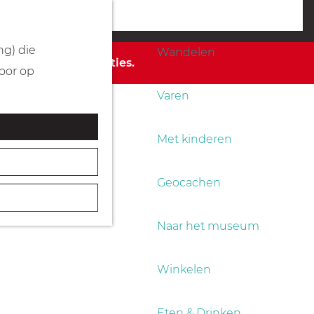
Fietsen
menu
ng) die
Wandelen
 de beschikbare opties.
Door op
Varen
Met kinderen
Geocachen
Naar het museum
Winkelen
Eten & Drinken