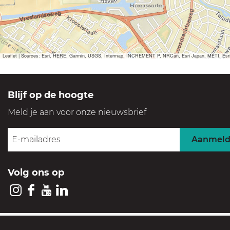
Leaflet
|
Sources: Esri, HERE, Garmin, USGS, Intermap, INCREMENT P, NRCan, Esri Japan, METI, Esri Ch
Blijf op de hoogte
Meld je aan voor onze nieuwsbrief
Aanmel
Volg ons op
I
F
Y
L
n
a
o
i
s
c
u
n