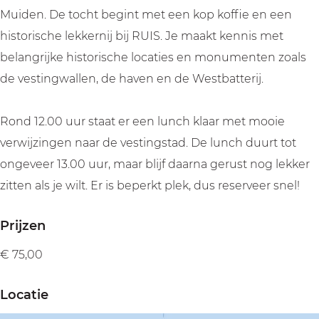
:
n
i
l
:
Muiden. De tocht begint met een kop koffie en een
M
g
n
i
M
historische lekkernij bij RUIS. Je maakt kennis met
u
:
g
n
u
belangrijke historische locaties en monumenten zoals
i
M
:
g
i
de vestingwallen, de haven en de Westbatterij.
d
u
M
:
d
e
i
u
M
e
Rond 12.00 uur staat er een lunch klaar met mooie
n
d
i
u
n
verwijzingen naar de vestingstad. De lunch duurt tot
i
e
d
i
i
ongeveer 13.00 uur, maar blijf daarna gerust nog lekker
n
n
e
d
n
zitten als je wilt. Er is beperkt plek, dus reserveer snel!
o
i
n
e
o
o
n
i
n
o
Prijzen
r
o
n
i
r
€ 75,00
l
o
o
n
l
o
r
o
o
o
Locatie
g
l
r
o
g