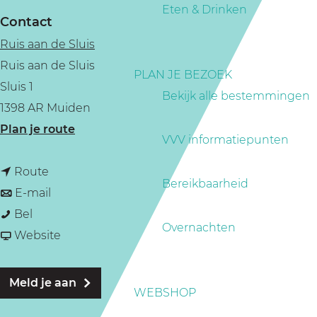
a
Eten & Drinken
Contact
g
Ruis aan de Sluis
e
Ruis aan de Sluis
PLAN JE BEZOEK
Sluis 1
Bekijk alle bestemmingen
1398 AR Muiden
n
Plan je route
VVV informatiepunten
a
n
a
Route
Bereikbaarheid
a
n
r
E-mail
H
a
a
H
Bel
Overnachten
i
r
a
v
i
Website
s
H
r
a
s
t
i
H
n
t
Meld je aan
WEBSHOP
o
s
i
H
o