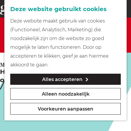
Fietsen
Deze website gebruikt cookies
menu
Z
G
Deze website maakt gebruik van cookies
o
Sorry, deze activiteit is niet meer beschikbaar.
Wandelen
a
(Functioneel, Analytisch, Marketing) die
e
Bekijk het
actuele aanbod
voor de beschikbare
n
noodzakelijk zijn om de website zo goed
k
opties.
Varen
a
mogelijk te laten functioneren. Door op
e
a
accepteren te klikken, geef je aan hiermee
n
r
Met kinderen
MUIDEN
akkoord te gaan.
Historische wandeling: Muiden in
d
oorlogsjaren
Alles accepteren
e
Geocachen
h
Alleen noodzakelijk
o
Naar het museum
m
Voorkeuren aanpassen
e
Winkelen
p