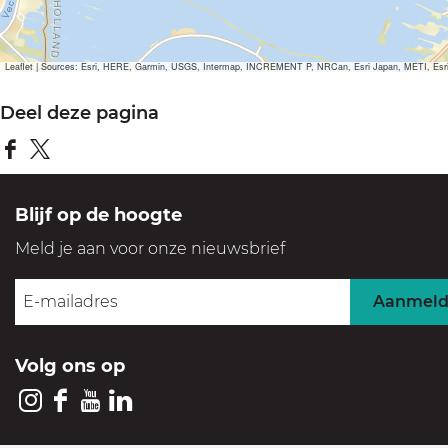
Leaflet
|
Sources: Esri, HERE, Garmin, USGS, Intermap, INCREMENT P, NRCan, Esri Japan, METI, Esri Ch
Deel deze pagina
D
D
e
e
Blijf op de hoogte
e
e
Meld je aan voor onze nieuwsbrief
l
l
d
d
Aanmel
e
e
z
z
Volg ons op
e
e
p
p
I
F
Y
L
a
a
n
a
o
i