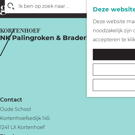
Deze website
Z
G
Deze website maak
o
a
KORTENHOEF
noodzakelijk zijn
e
NK Palingroken & Braderie
n
accepteren te kli
k
a
e
a
n
r
d
e
h
Contact
o
Oude School
m
Kortenhoefsedijk 145
e
1241 LX Kortenhoef
p