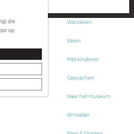
Fietsen
menu
ng) die
Wandelen
Door op
Varen
Met kinderen
Geocachen
Naar het museum
Winkelen
Eten & Drinken