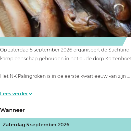
o
o
e
k
k
n
e
e
&
n
n
B
&
&
r
B
B
a
Op zaterdag 5 september 2026 organiseert de Stichting
r
r
d
kampioenschap gehouden in het oude dorp Kortenhoef i
a
a
e
d
d
r
Het NK Palingroken is in de eerste kwart eeuw van zijn …
e
e
i
r
r
e
Lees verder
i
i
e
e
Wanneer
Zaterdag 5 september 2026