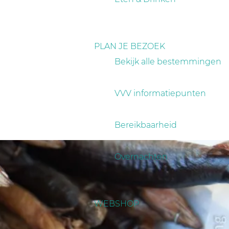
PLAN JE BEZOEK
Bekijk alle bestemmingen
VVV informatiepunten
Bereikbaarheid
Overnachten
WEBSHOP