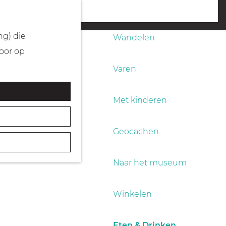
Fietsen
menu
ng) die
Wandelen
Door op
Varen
Met kinderen
Geocachen
Naar het museum
Winkelen
Eten & Drinken