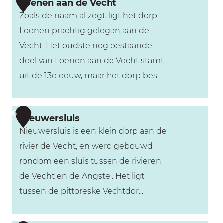
d
Loenen aan de Vecht
e
Zoals de naam al zegt, ligt het dorp
r
d
Loenen prachtig gelegen aan de
e
e
Vecht. Het oudste nog bestaande
c
g
deel van Loenen aan de Vecht stamt
h
o
uit de 13e eeuw, maar het dorp bes...
t
e
s
d
L
e
6
Nieuwersluis
o
P
Nieuwersluis is een klein dorp aan de
e
l
rivier de Vecht, en werd gebouwd
n
a
rondom een sluis tussen de rivieren
e
s
de Vecht en de Angstel. Het ligt
n
s
tussen de pittoreske Vechtdor...
a
e
a
n
N