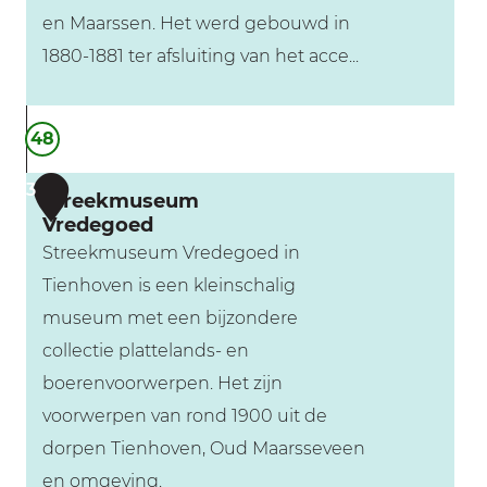
n
en Maarssen. Het werd gebouwd in
1880-1881 ter afsluiting van het acce...
F
48
o
r
3
Streekmuseum
t
Vredegoed
M
Streekmuseum Vredegoed in
a
Tienhoven is een kleinschalig
a
museum met een bijzondere
r
collectie plattelands- en
s
boerenvoorwerpen. Het zijn
s
voorwerpen van rond 1900 uit de
e
dorpen Tienhoven, Oud Maarsseveen
v
en omgeving.