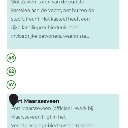
Slot Zuylen is een van de oudste
kastelen aan de Vecht, net buiten de
stad Utrecht. Het kasteel heeft een
rijke familiegeschiedenis met
invloedrijke bewoners, waarin ste...
S
45
l
o
62
t
47
Z
u
2
Fort Maarsseveen
y
Fort Maarsseveen (officieel: ‘Werk bij
l
Maarsseveen’) ligt in het
e
Vechtplassengebied tussen Utrecht