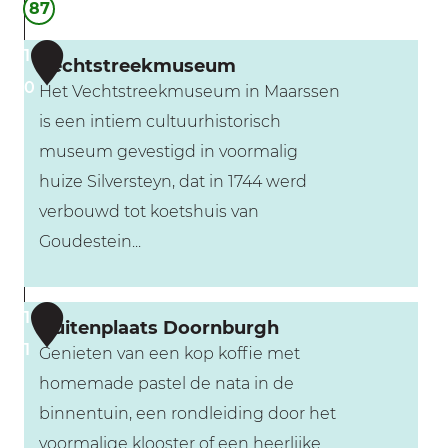
87
e
r
r
e
1
Vechtstreekmuseum
d
u
0
Het Vechtstreekmuseum in Maarssen
e
k
is een intiem cultuurhistorisch
V
e
museum gevestigd in voormalig
e
l
huize Silversteyn, dat in 1744 werd
c
e
verbouwd tot koetshuis van
h
n
Goudestein...
t
V
1
Buitenplaats Doornburgh
e
1
Genieten van een kop koffie met
c
homemade pastel de nata in de
h
binnentuin, een rondleiding door het
t
voormalige klooster of een heerlijke