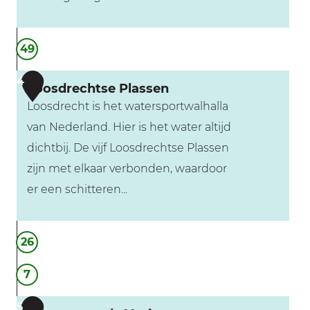
e
e
S
49
n
t
r
4
Loosdrechtse Plassen
e
Loosdrecht is het watersportwalhalla
e
van Nederland. Hier is het water altijd
k
dichtbij. De vijf Loosdrechtse Plassen
m
zijn met elkaar verbonden, waardoor
u
er een schitteren...
s
e
L
26
u
o
m
o
7
V
s
5
r