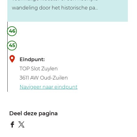
s
wandeling door het historische pa...
t
r
B
e
46
u
e
i
45
k
t
m
Eindpunt:
e
u
TOP Slot Zuylen
n
s
3611 AW Oud-Zuilen
p
e
Navigeer naar eindpunt
l
u
a
m
a
Deel deze pagina
t
s
D
D
D