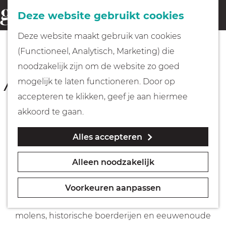
Fietsen
Deze website gebruikt cookies
menu
Z
G
Deze website maakt gebruik van cookies
o
Wandelen
a
OUD-ZUILEN
(Functioneel, Analytisch, Marketing) die
e
Buitenplaatsen &
n
noodzakelijk zijn om de website zo goed
k
Plassenroute
Varen
a
mogelijk te laten functioneren. Door op
e
a
accepteren te klikken, geef je aan hiermee
n
2 uur
(36 km)
r
Met kinderen
akkoord te gaan.
d
Download route
Alles accepteren
e
Geocachen
h
Alleen noodzakelijk
o
De fietsroute Buitenplaatsen en Plassen is een
Naar het museum
m
aaneenschakeling van bijzondere water- en
Voorkeuren aanpassen
e
natuurgebieden, Hollandse landschappen met
Winkelen
p
molens, historische boerderijen en eeuwenoude