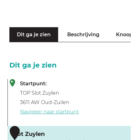
Dit ga je zien
Beschrijving
Knooppu
Dit ga je zien
Startpunt:
TOP Slot Zuylen
3611 AW Oud-Zuilen
Navigeer naar startpunt
1
Slot Zuylen