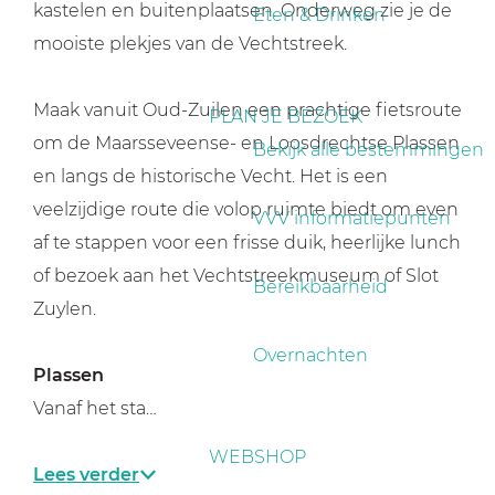
a
kastelen en buitenplaatsen. Onderweg zie je de
Eten & Drinken
g
mooiste plekjes van de Vechtstreek.
e
Maak vanuit Oud-Zuilen een prachtige fietsroute
PLAN JE BEZOEK
om de Maarsseveense- en Loosdrechtse Plassen
Bekijk alle bestemmingen
en langs de historische Vecht. Het is een
veelzijdige route die volop ruimte biedt om even
VVV informatiepunten
af te stappen voor een frisse duik, heerlijke lunch
of bezoek aan het Vechtstreekmuseum of Slot
Bereikbaarheid
Zuylen.
Overnachten
Plassen
Vanaf het sta…
WEBSHOP
Lees verder