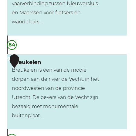
vaarverbinding tussen Nieuwersluis
i
en Maarssen voor fietsers en
e
wandelaars....
u
w
F
e
84
i
r
e
9
s
Breukelen
t
l
Breukelen is een van de mooie
s
u
dorpen aan de rivier de Vecht, in het
b
i
noordwesten van de provincie
o
s
Utrecht. De oevers van de Vecht zijn
o
bezaaid met monumentale
t
buitenplaat...
o
v
B