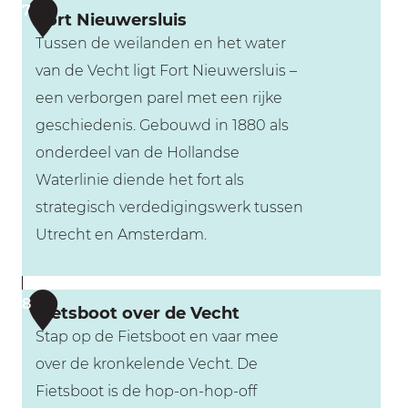
n
7
Fort Nieuwersluis
i
d
Tussen de weilanden en het water
e
e
van de Vecht ligt Fort Nieuwersluis –
u
V
een verborgen parel met een rijke
w
e
geschiedenis. Gebouwd in 1880 als
e
c
onderdeel van de Hollandse
r
h
Waterlinie diende het fort als
s
t
strategisch verdedigingswerk tussen
l
Utrecht en Amsterdam.
u
i
F
s
8
Fietsboot over de Vecht
o
Stap op de Fietsboot en vaar mee
r
over de kronkelende Vecht. De
t
Fietsboot is de hop-on-hop-off
N