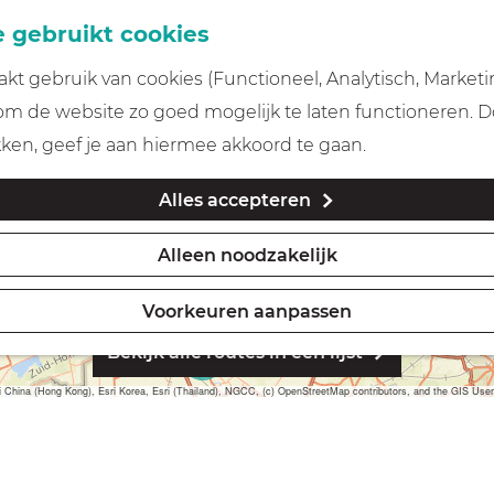
 gebruikt cookies
t gebruik van cookies (Functioneel, Analytisch, Marketi
 om de website zo goed mogelijk te laten functioneren. 
kken, geef je aan hiermee akkoord te gaan.
5
5
Alles accepteren
8
Alleen noodzakelijk
3
Voorkeuren aanpassen
Bekijk alle routes in een lijst
3
ina (Hong Kong), Esri Korea, Esri (Thailand), NGCC, (c) OpenStreetMap contributors, and the GIS Us