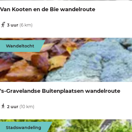
s
Van Kooten en de Bie wandelroute
t
a
3 uur
(6 km)
V
p
a
p
n
Wandeltocht
e
K
n
o
p
o
a
t
d
e
's-Gravelandse Buitenplaatsen wandelroute
n
e
2 uur
(10 km)
'
n
s
d
-
Stadswandeling
e