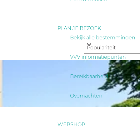
PLAN JE BEZOEK
Bekijk alle bestemmingen
VVV informatiepunten
Bereikbaarheid
Overnachten
WEBSHOP