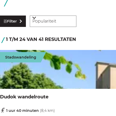
a
g
e
W
S
Filter
a
o
t
r
S
1 T/M 24 VAN 41 RESULTATEN
z
t
o
o
e
r
e
Stadswandeling
e
k
t
r
j
e
o
e
e
p
r
:
o
Dudok wandelroute
p
:
1 uur 40 minuten
(8,4 km)
D