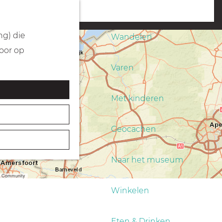
Fietsen
menu
ng) die
Wandelen
Door op
Varen
Met kinderen
Geocachen
Naar het museum
er Community
Winkelen
Eten & Drinken