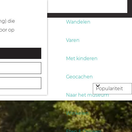
Fietsen
menu
ng) die
Wandelen
Door op
Varen
Met kinderen
Geocachen
Naar het museum
Winkelen
Eten & Drinken