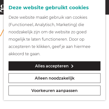
Fietsen
Deze website gebruikt cookies
menu
Z
G
Deze website maakt gebruik van cookies
o
Wandelen
a
(Functioneel, Analytisch, Marketing) die
COLLECTIE
e
n
Museum Weesp
noodzakelijk zijn om de website zo goed
k
Varen
a
mogelijk te laten functioneren. Door op
e
a
accepteren te klikken, geef je aan hiermee
n
r
Met kinderen
akkoord te gaan.
d
Alles accepteren
e
Geocachen
h
Alleen noodzakelijk
o
Naar het museum
m
Voorkeuren aanpassen
e
Winkelen
p