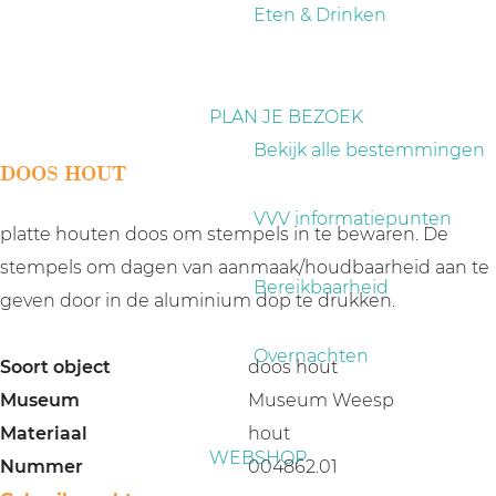
a
Eten & Drinken
g
e
PLAN JE BEZOEK
Bekijk alle bestemmingen
DOOS HOUT
VVV informatiepunten
platte houten doos om stempels in te bewaren. De
stempels om dagen van aanmaak/houdbaarheid aan te
Bereikbaarheid
geven door in de aluminium dop te drukken.
Overnachten
Soort object
doos hout
Museum
Museum Weesp
Materiaal
hout
WEBSHOP
Nummer
004862.01