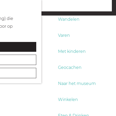
Fietsen
menu
ng) die
Wandelen
Door op
Varen
Met kinderen
Geocachen
Naar het museum
Winkelen
Eten & Drinken