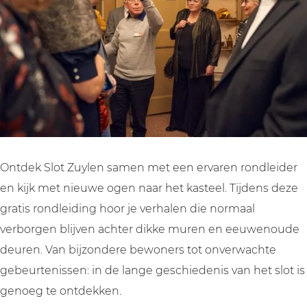
l
l
i
e
e
d
i
i
i
d
d
n
i
i
g
n
n
H
g
g
o
H
H
o
o
o
g
Ontdek Slot Zuylen samen met een ervaren rondleider
o
o
t
en kijk met nieuwe ogen naar het kasteel. Tijdens deze
g
g
e
gratis rondleiding hoor je verhalen die normaal
t
t
p
verborgen blijven achter dikke muren en eeuwenoude
e
e
u
deuren. Van bijzondere bewoners tot onverwachte
p
p
n
gebeurtenissen: in de lange geschiedenis van het slot is
u
u
t
genoeg te ontdekken.