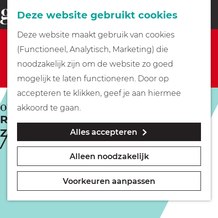
Fietsen
Deze website gebruikt cookies
menu
Z
G
Deze website maakt gebruik van cookies
o
Sorry, deze activiteit is niet meer beschikbaar.
Wandelen
a
(Functioneel, Analytisch, Marketing) die
e
Bekijk het
actuele aanbod
voor de beschikbare
n
noodzakelijk zijn om de website zo goed
k
opties.
Varen
a
mogelijk te laten functioneren. Door op
e
a
accepteren te klikken, geef je aan hiermee
n
r
Met kinderen
OUD -ZUILEN
akkoord te gaan.
Rondleiding Hoogtepunten van Slot
d
Zuylen
Alles accepteren
e
Geocachen
h
Alleen noodzakelijk
o
Naar het museum
m
Voorkeuren aanpassen
e
Winkelen
p