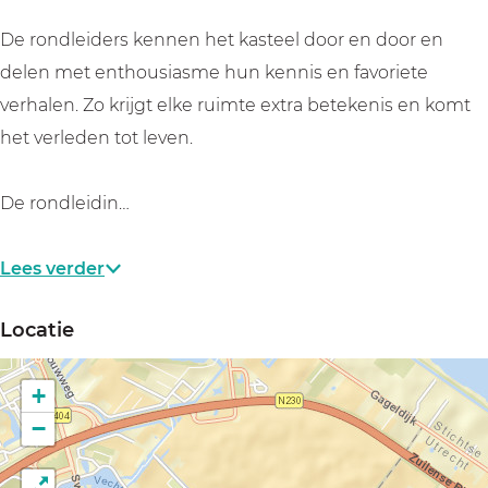
n
n
e
t
t
n
De rondleiders kennen het kasteel door en door en
e
e
v
delen met enthousiasme hun kennis en favoriete
n
n
a
verhalen. Zo krijgt elke ruimte extra betekenis en komt
v
v
n
het verleden tot leven.
a
a
S
n
n
l
De rondleidin…
S
S
o
l
l
t
Lees verder
o
o
Z
Locatie
t
t
u
Z
Z
y
+
u
u
l
−
y
y
e
l
l
n