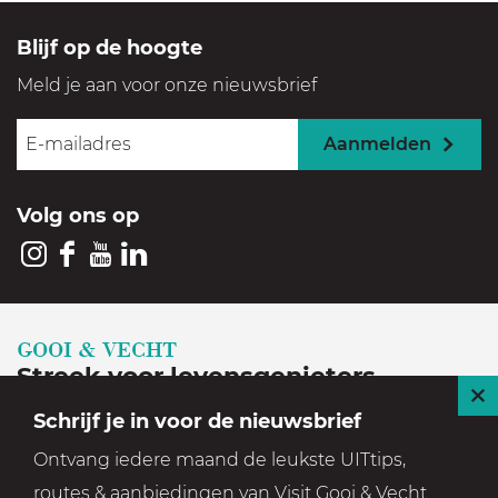
Blijf op de hoogte
Meld je aan voor onze nieuwsbrief
Aanmelden
Volg ons op
I
F
Y
L
n
a
o
i
s
c
u
n
GOOI & VECHT
t
e
T
k
Streek voor levensgenieters
a
b
u
e
S
Schrijf je in voor de nieuwsbrief
Geniet in een prachtige, historische en groene
g
o
b
d
l
Ontvang iedere maand de leukste UITtips,
setting
r
o
e
I
u
routes & aanbiedingen van Visit Gooi & Vecht