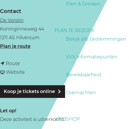
a
Eten & Drinken
g
Contact
e
De Vorstin
Koninginneweg 44
PLAN JE BEZOEK
1211 AS Hilversum
Bekijk alle bestemmingen
n
Plan je route
a
VVV informatiepunten
n
a
Route
a
v
r
Website
Bereikbaarheid
a
a
T
r
n
h
Koop je tickets online
Overnachten
T
T
e
h
h
D
Let op!
e
e
i
WEBSHOP
Deze activiteit is uitverkocht.
D
D
r