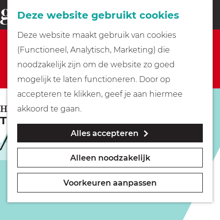
Fietsen
Deze website gebruikt cookies
menu
Z
G
Deze website maakt gebruik van cookies
o
Sorry, deze activiteit is niet meer beschikbaar.
Wandelen
a
(Functioneel, Analytisch, Marketing) die
e
Bekijk het
actuele aanbod
voor de beschikbare
n
noodzakelijk zijn om de website zo goed
k
opties.
Varen
a
mogelijk te laten functioneren. Door op
e
a
accepteren te klikken, geef je aan hiermee
n
r
Met kinderen
HILVERSUM
akkoord te gaan.
The Dirty Daddies
d
Alles accepteren
e
Geocachen
h
Uitverkocht
Alleen noodzakelijk
o
Naar het museum
m
Voorkeuren aanpassen
e
Winkelen
p