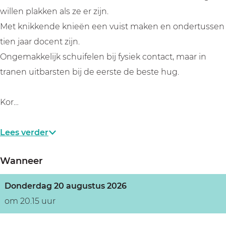
d
e
r
willen plakken als ze er zijn.
e
d
e
Met knikkende knieën een vuist maken en ondertussen
e
d
tien jaar docent zijn.
e
Ongemakkelijk schuifelen bij fysiek contact, maar in
tranen uitbarsten bij de eerste de beste hug.
Kor…
Lees verder
Wanneer
Donderdag 20 augustus 2026
om 20.15 uur