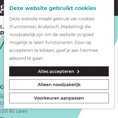
Fietsen
Deze website gebruikt cookies
menu
Z
G
Deze website maakt gebruik van cookies
o
Wandelen
a
LAREN
(Functioneel, Analytisch, Marketing) die
e
Piet van Eeghen; De Lieve Vrede
n
noodzakelijk zijn om de website zo goed
k
Varen
a
mogelijk te laten functioneren. Door op
e
a
accepteren te klikken, geef je aan hiermee
n
r
Met kinderen
akkoord te gaan.
d
Alles accepteren
e
Geocachen
h
Alleen noodzakelijk
Contact
o
Naar het museum
Singer Laren
m
Voorkeuren aanpassen
Oude Drift 1
e
Winkelen
1251 BS Laren
p