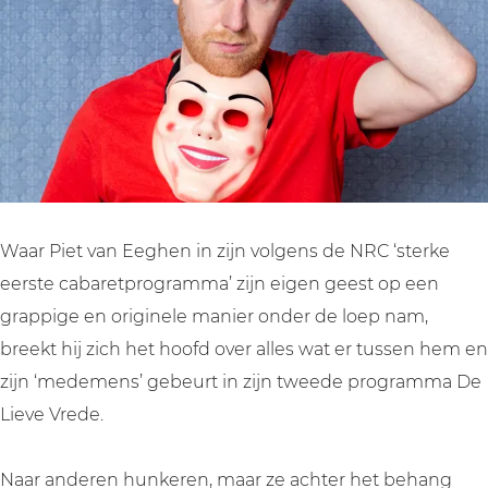
e
g
e
E
e
n
h
g
e
n
;
e
h
g
;
D
n
e
h
D
e
;
n
e
e
L
D
;
n
L
i
e
D
;
i
e
L
e
D
e
Waar Piet van Eeghen in zijn volgens de NRC ‘sterke
v
i
L
e
v
eerste cabaretprogramma’ zijn eigen geest op een
e
e
i
L
e
grappige en originele manier onder de loep nam,
V
v
e
i
V
breekt hij zich het hoofd over alles wat er tussen hem en
r
e
v
e
r
zijn ‘medemens’ gebeurt in zijn tweede programma De
e
V
e
v
e
Lieve Vrede.
d
r
V
e
d
e
e
r
V
e
Naar anderen hunkeren, maar ze achter het behang