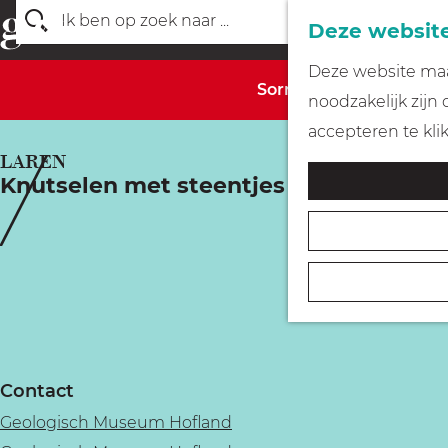
Deze website
Z
G
Deze website maak
o
Sorry, deze activiteit 
a
noodzakelijk zijn
e
n
accepteren te kli
k
a
LAREN
e
Knutselen met steentjes (6+)
a
n
r
d
e
h
o
m
Contact
e
Geologisch Museum Hofland
p