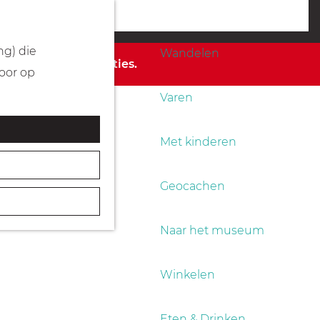
Fietsen
menu
ng) die
Wandelen
 de beschikbare opties.
Door op
Varen
Met kinderen
Geocachen
Naar het museum
Winkelen
Eten & Drinken