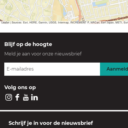
Leaflet
|
Sources: Esri, HERE, Garmin, USGS, Intermap, INCREMENT P, NRCan, Esri Japan, METI, Esri Ch
Blijf op de hoogte
Meld je aan voor onze nieuwsbrief
Aanmel
Volg ons op
I
F
Y
L
n
a
o
i
s
c
u
n
GOOI & VECHT
Schrijf je in voor de nieuwsbrief
t
e
T
k