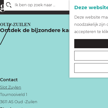
Deze website
Z
G
Deze website maak
o
a
OUD -ZUILEN
noodzakelijk zijn
e
Ontdek de bijzondere kasteeltuin van 
n
accepteren te kli
k
a
e
a
n
r
d
e
h
Contact
o
Slot Zuylen
m
Tournooiveld 1
e
3611 AS Oud -Zuilen
p