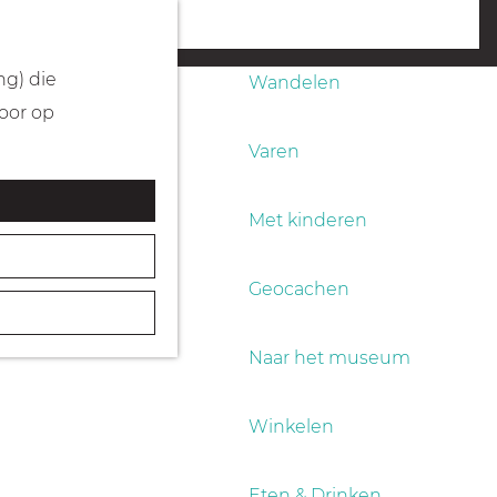
Fietsen
menu
ng) die
Wandelen
Door op
Varen
Met kinderen
Geocachen
Naar het museum
Winkelen
Eten & Drinken