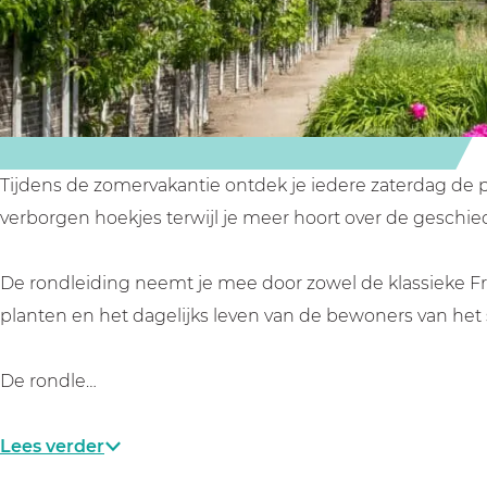
i
i
z
j
j
o
z
z
n
o
o
d
n
n
e
d
d
r
Tijdens de zomervakantie ontdek je iedere zaterdag de 
e
e
e
verborgen hoekjes terwijl je meer hoort over de geschie
r
r
k
e
e
a
De rondleiding neemt je mee door zowel de klassieke Fra
k
k
s
planten en het dagelijks leven van de bewoners van het 
a
a
t
s
s
e
De rondle…
t
t
e
e
e
l
Lees verder
e
e
t