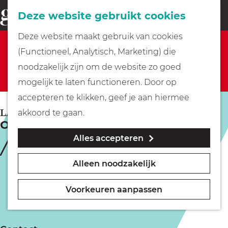
Fietsen
Deze website gebruikt cookies
menu
Z
G
Deze website maakt gebruik van cookies
o
Sorry, deze activiteit is niet meer beschikbaar.
Wandelen
a
(Functioneel, Analytisch, Marketing) die
e
Bekijk het
actuele aanbod
voor de beschikbare
n
noodzakelijk zijn om de website zo goed
k
opties.
Varen
a
mogelijk te laten functioneren. Door op
e
a
accepteren te klikken, geef je aan hiermee
n
r
Met kinderen
LAREN
akkoord te gaan.
Operation Hellfire
d
Alles accepteren
e
Geocachen
h
Alleen noodzakelijk
o
Naar het museum
m
Voorkeuren aanpassen
e
Winkelen
p