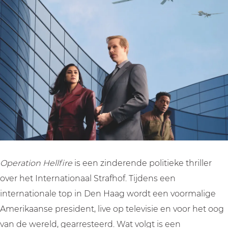
n
t
a
o
H
i
t
n
e
o
i
H
l
n
o
e
l
H
n
l
f
e
H
l
i
l
e
f
r
l
l
i
e
f
l
r
i
f
e
r
i
Operation Hellfire
is een zinderende politieke thriller
e
r
over het Internationaal Strafhof. Tijdens een
e
internationale top in Den Haag wordt een voormalige
Amerikaanse president, live op televisie en voor het oog
van de wereld, gearresteerd. Wat volgt is een