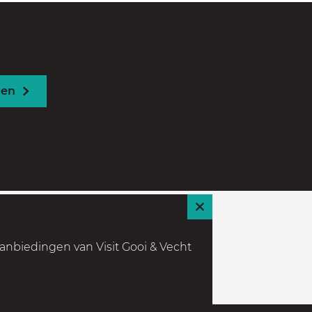
den
S
l
anbiedingen van Visit Gooi & Vecht
u
i
t