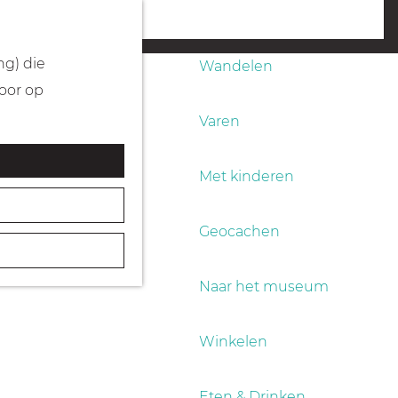
Fietsen
menu
ng) die
Wandelen
Door op
Varen
Met kinderen
Geocachen
Naar het museum
Winkelen
Eten & Drinken