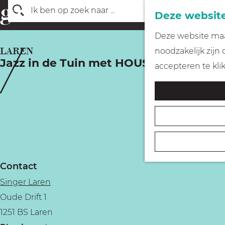
Deze website
Z
G
Deze website maak
o
a
LAREN
noodzakelijk zijn
e
Jazz in de Tuin met HOUSD
n
accepteren te kli
k
a
e
a
n
r
d
e
h
Contact
o
Singer Laren
m
Oude Drift 1
e
1251 BS Laren
p