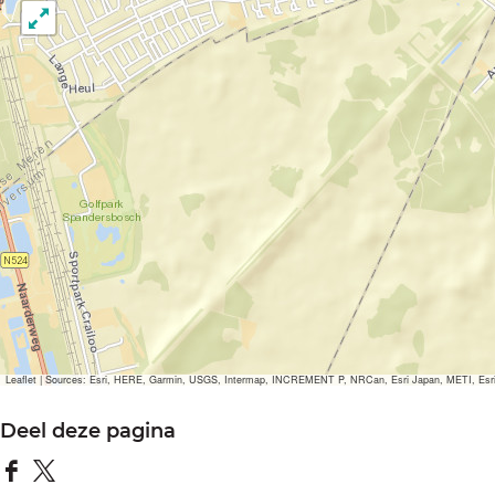
Leaflet
|
Sources: Esri, HERE, Garmin, USGS, Intermap, INCREMENT P, NRCan, Esri Japan, METI, Esri Ch
Deel deze pagina
D
D