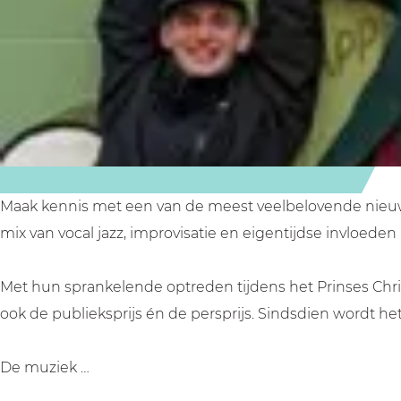
n
u
T
e
n
m
i
u
T
m
e
n
i
u
e
t
m
n
i
t
H
e
m
n
H
O
t
e
m
O
U
H
t
e
U
S
O
H
t
S
Maak kennis met een van de meest veelbelovende nieuwe
D
U
O
H
D
mix van vocal jazz, improvisatie en eigentijdse invloeden
S
U
O
D
S
U
Met hun sprankelende optreden tijdens het Prinses Chris
D
S
ook de publieksprijs én de persprijs. Sindsdien wordt h
D
De muziek …