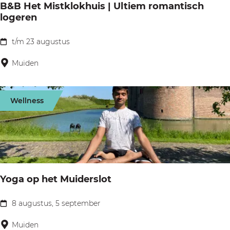
h
B&B Het Mistklokhuis | Ultiem romantisch
n
logeren
e
h
P
e
t/m 23 augustus
B
l
t
&
Muiden
a
K
B
n
a
H
t
Wellness
s
e
e
t
t
n
e
M
e
i
l
s
Yoga op het Muiderslot
a
t
t
k
8 augustus, 5 september
Y
e
l
o
Muiden
l