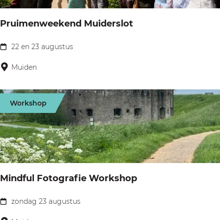
i
v
j
Pruimenweekend Muiderslot
o
g
22 en 23 augustus
P
e
r
Muiden
l
u
a
i
a
Workshop
m
r
e
s
n
o
w
p
e
P
Mindful Fotografie Workshop
e
a
k
zondag 23 augustus
m
M
e
p
i