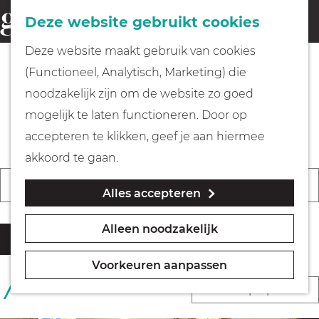
Fietsen
Deze website gebruikt cookies
menu
Z
G
Deze website maakt gebruik van cookies
o
Wandelen
a
(Functioneel, Analytisch, Marketing) die
e
n
De leukste evenementen &
noodzakelijk zijn om de website zo goed
k
Varen
a
activiteiten in Gooi & Vecht
mogelijk te laten functioneren. Door op
e
a
accepteren te klikken, geef je aan hiermee
n
r
Met kinderen
akkoord te gaan.
d
W
W
S
Vandaag
Morgen
Dit weekend
Alles accepteren
a
e
K
Geocachen
a
o
t
h
i
n
r
Alleen noodzakelijk
z
o
e
Filter
Naar het museum
n
t
o
m
s
e
e
Voorkeuren aanpassen
e
e
d
e
e
Winkelen
S
33 RESULTATEN
k
p
a
r
r
o
j