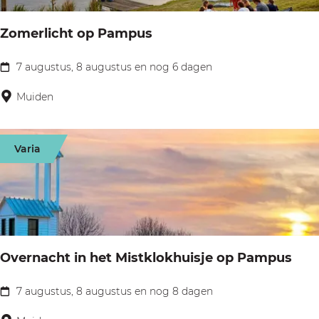
t
Zomerlicht op Pampus
h
e
7 augustus, 8 augustus en nog 6 dagen
Z
a
o
Muiden
t
m
e
e
r
Varia
r
|
l
I
i
k
c
w
h
o
Overnacht in het Mistklokhuisje op Pampus
t
r
o
7 augustus, 8 augustus en nog 8 dagen
d
O
p
e
v