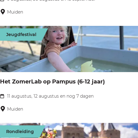
D
n
r
Muiden
g
i
s
e
t
Jeugdfestival
m
a
a
d
s
M
t
u
e
i
Het ZomerLab op Pampus (6-12 jaar)
r
d
z
11 augustus, 12 augustus en nog 7 dagen
e
H
e
n
e
Muiden
i
t
l
Z
e
Rondleiding
o