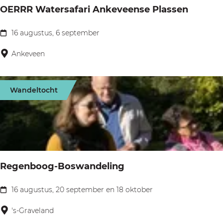
OERRR Watersafari Ankeveense Plassen
c
u
16 augustus, 6 september
O
o
E
Ankeveen
l
R
a
R
|
Wandeltocht
R
O
W
n
a
t
t
b
e
i
Regenboog-Boswandeling
r
j
s
16 augustus, 20 september en 18 oktober
t
R
a
&
e
's-Graveland
f