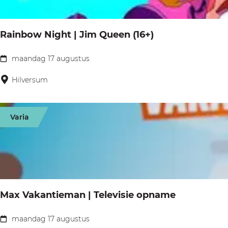
e
a
r
l
s
s
i
Rainbow Night | Jim Queen (16+)
s
d
n
e
a
maandag 17 augustus
g
R
n
g
a
Hilversum
i
i
n
n
h
Varia
b
e
o
t
w
N
N
e
i
d
Max Vakantieman | Televisie opname
g
e
h
maandag 17 augustus
r
M