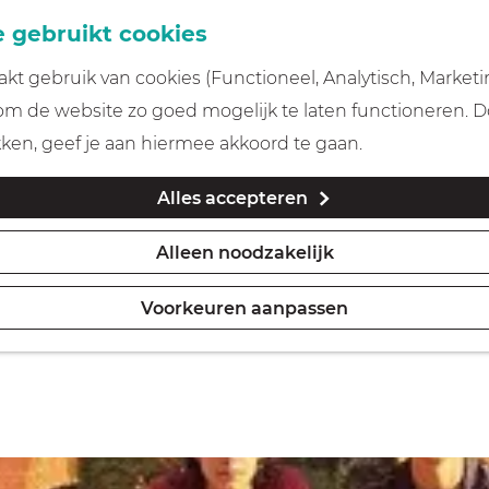
 gebruikt cookies
t gebruik van cookies (Functioneel, Analytisch, Marketi
 om de website zo goed mogelijk te laten functioneren. 
iten in Gooi & Vecht
kken, geef je aan hiermee akkoord te gaan.
Alles accepteren
Alleen noodzakelijk
Morgen
Dit week
Voorkeuren aanpassen