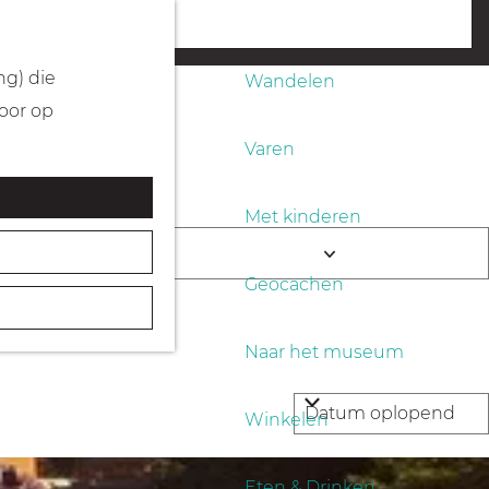
Fietsen
menu
ng) die
Wandelen
Door op
Varen
Met kinderen
end
K
Geocachen
i
e
Naar het museum
s
d
Winkelen
a
t
Eten & Drinken