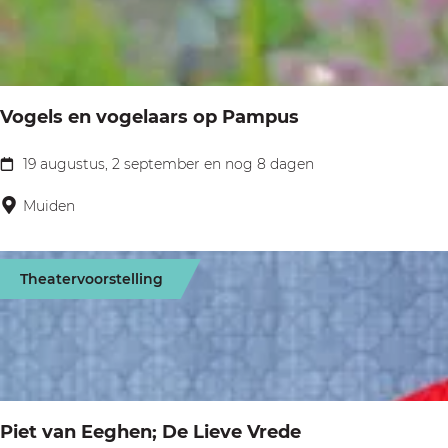
d
e
e
e
u
l
V
m
e
e
v
Vogels en vogelaars op Pampus
n
i
e
19 augustus, 2 september en nog 8 dagen
s
V
n
i
o
Muiden
|
e
g
F
o
e
i
Theatervoorstelling
p
l
e
n
s
t
a
e
s
m
n
t
e
v
o
Piet van Eeghen; De Lieve Vrede
o