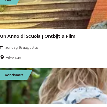
a
p
t
g
:
e
e
e
r
o
Un Anno di Scuola | Ontbijt & Film
p
:
zondag 16 augustus
U
n
Hilversum
A
n
Rondvaart
n
o
d
i
S