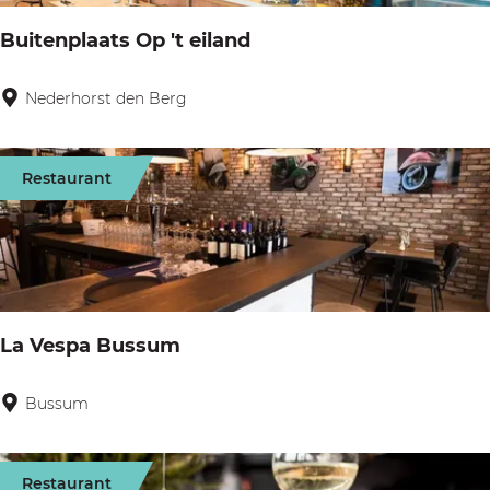
t
Buitenplaats Op 't eiland
e
r
Nederhorst den Berg
B
s
u
e
i
Restaurant
n
t
B
e
e
n
l
p
l
l
La Vespa Bussum
e
a
n
a
Bussum
L
t
a
s
V
Restaurant