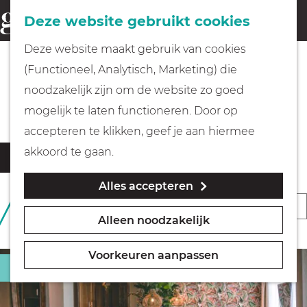
Fietsen
Deze website gebruikt cookies
menu
Z
G
Deze website maakt gebruik van cookies
o
Wandelen
a
(Functioneel, Analytisch, Marketing) die
e
n
Alle eet & drink locaties
noodzakelijk zijn om de website zo goed
k
Varen
a
mogelijk te laten functioneren. Door op
e
a
accepteren te klikken, geef je aan hiermee
n
r
Met kinderen
W
S
akkoord te gaan.
Filter
d
a
o
Alles accepteren
t
e
Geocachen
r
S
193 T/M 202 VAN 202
z
h
t
RESULTATEN
Alleen noodzakelijk
o
o
o
Naar het museum
e
r
e
m
e
Voorkeuren aanpassen
k
t
Restaurant
e
Winkelen
r
j
e
p
o
e
e