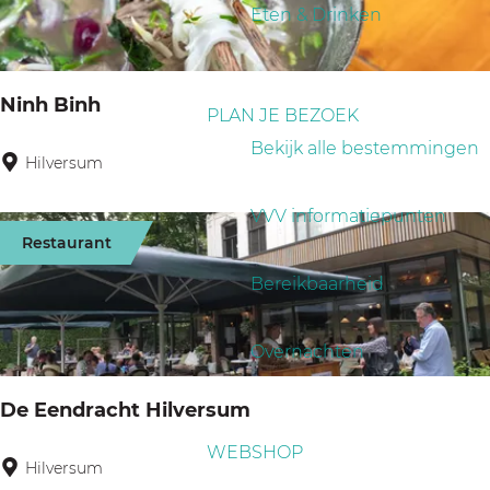
a
p
Eten & Drinken
r
g
:
o
e
p
Ninh Binh
PLAN JE BEZOEK
:
Bekijk alle bestemmingen
Hilversum
N
i
VVV informatiepunten
n
Restaurant
h
Bereikbaarheid
B
i
Overnachten
n
h
De Eendracht Hilversum
WEBSHOP
Hilversum
D