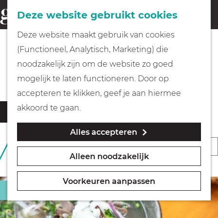
Fietsen
Deze website gebruikt cookies
menu
Z
G
Deze website maakt gebruik van cookies
o
Wandelen
a
(Functioneel, Analytisch, Marketing) die
e
n
Alle eet & drink locaties
noodzakelijk zijn om de website zo goed
k
Varen
a
mogelijk te laten functioneren. Door op
e
a
accepteren te klikken, geef je aan hiermee
n
r
Met kinderen
W
S
akkoord te gaan.
Filter
d
a
o
Alles accepteren
t
e
Geocachen
r
S
25 T/M 48 VAN 202
z
h
t
RESULTATEN
Alleen noodzakelijk
o
o
o
Naar het museum
e
r
e
m
e
Voorkeuren aanpassen
k
t
Restaurant
e
Winkelen
r
j
e
p
o
e
e