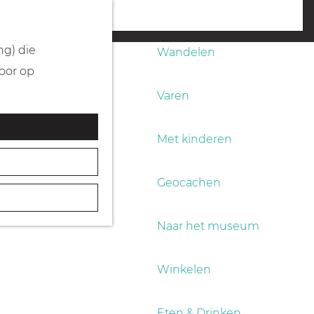
Fietsen
menu
ng) die
Wandelen
Door op
Varen
Met kinderen
Geocachen
Naar het museum
Winkelen
Eten & Drinken