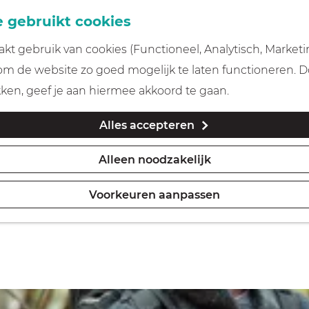
 gebruikt cookies
t gebruik van cookies (Functioneel, Analytisch, Marketi
 om de website zo goed mogelijk te laten functioneren. 
iten in Gooi & Vecht
kken, geef je aan hiermee akkoord te gaan.
Alles accepteren
Alleen noodzakelijk
Morgen
Dit week
Voorkeuren aanpassen