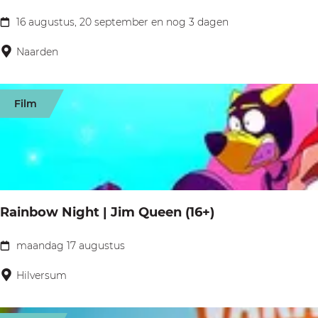
v
B
16 augustus, 20 september en nog 3 dagen
e
S
o
e
c
Naarden
s
n
h
w
s
u
a
Film
e
t
n
P
t
d
l
e
e
a
r
l
s
s
i
Rainbow Night | Jim Queen (16+)
s
d
n
e
a
maandag 17 augustus
g
R
n
g
a
Hilversum
i
i
n
n