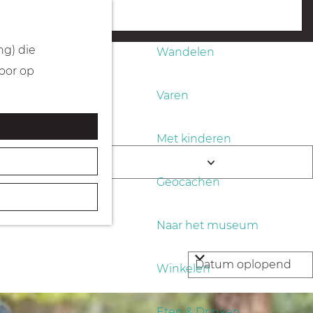
Fietsen
menu
ng) die
Wandelen
Door op
Varen
Met kinderen
end
K
Geocachen
i
e
Naar het museum
s
d
Winkelen
a
t
Eten & Drinken