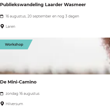
Publiekswandeling Laarder Wasmeer
16 augustus, 20 september en nog 3 dagen
P
u
Laren
b
l
Workshop
i
e
k
s
w
De Mini-Camino
a
n
zondag 16 augustus
D
d
e
Hilversum
e