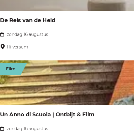
e
c
e
h
De Reis van de Held
r
t
e
zondag 16 augustus
D
k
e
Hilversum
e
R
n
e
e
Film
i
n
s
:
v
w
a
i
n
t
Un Anno di Scuola | Ontbijt & Film
d
o
e
zondag 16 augustus
p
U